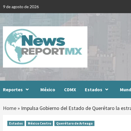
Skip
9 de agosto de 2026
to
content
Reportes
México
CDMX
Estados
Mun
Home
»
Impulsa Gobierno del Estado de Querétaro la estra
Estados
México Centro
Querétaro de Arteaga