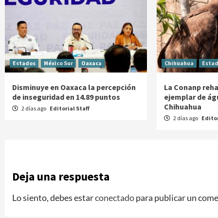
Estados
México Sur
Oaxaca
Chihuahua
Esta
Disminuye en Oaxaca la percepción
La Conanp rehab
de inseguridad en 14.89 puntos
ejemplar de águ
Chihuahua
2 días ago
Editorial Staff
2 días ago
Editor
Deja una respuesta
Lo siento, debes estar
conectado
para publicar un come