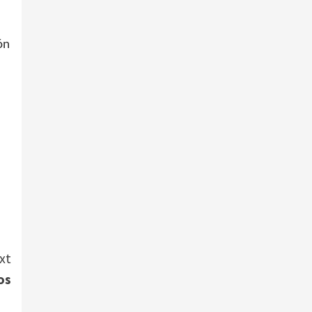
ón
xt
os