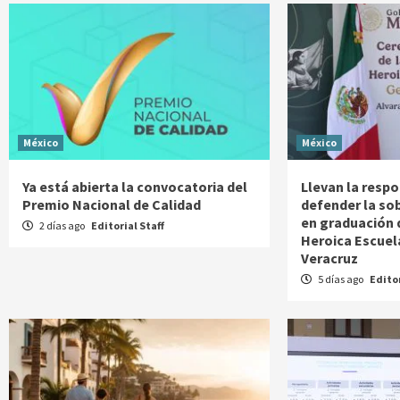
México
México
Ya está abierta la convocatoria del
Llevan la respo
Premio Nacional de Calidad
defender la so
en graduación 
2 días ago
Editorial Staff
Heroica Escuela
Veracruz
5 días ago
Editor