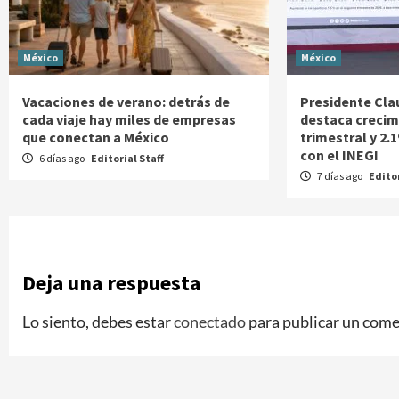
México
México
Vacaciones de verano: detrás de
Presidente Cl
cada viaje hay miles de empresas
destaca crecim
que conectan a México
trimestral y 2.
con el INEGI
6 días ago
Editorial Staff
7 días ago
Editor
Deja una respuesta
Lo siento, debes estar
conectado
para publicar un come