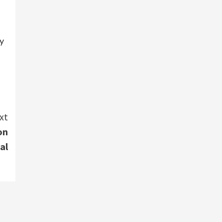
 y
xt
on
al