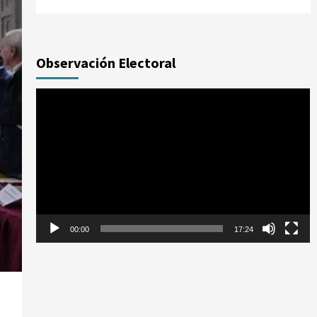
Observación Electoral
Reproductor
de
vídeo
00:00
17:24