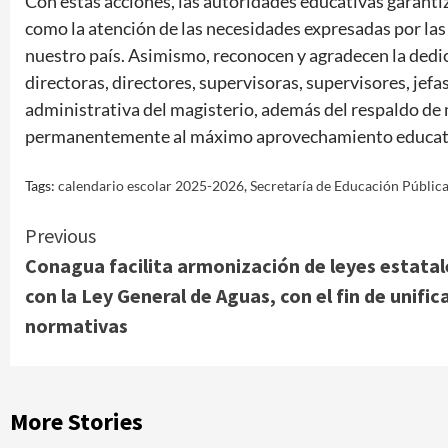
Con estas acciones, las autoridades educativas garanti
como la atención de las necesidades expresadas por las
nuestro país. Asimismo, reconocen y agradecen la ded
directoras, directores, supervisoras, supervisores, jefas
administrativa del magisterio, además del respaldo de 
permanentemente al máximo aprovechamiento educativo
Tags:
calendario escolar 2025-2026
,
Secretaría de Educación Públic
Continue
Previous
Conagua facilita armonización de leyes estatal
Reading
con la Ley General de Aguas, con el fin de unific
normativas
More Stories