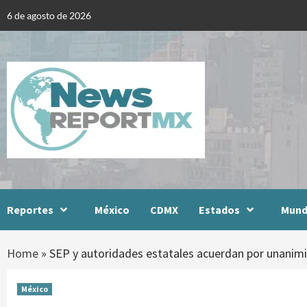
Skip
6 de agosto de 2026
to
content
Reportes
México
CDMX
Estados
Mun
Home
»
SEP y autoridades estatales acuerdan por unanimi
México