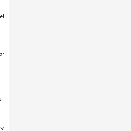
el
or
e
29