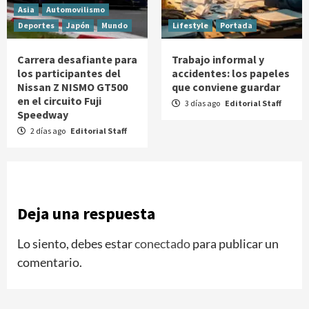
Asia
Automovilismo
Deportes
Japón
Mundo
Lifestyle
Portada
Carrera desafiante para
Trabajo informal y
los participantes del
accidentes: los papeles
Nissan Z NISMO GT500
que conviene guardar
en el circuito Fuji
3 días ago
Editorial Staff
Speedway
2 días ago
Editorial Staff
Deja una respuesta
Lo siento, debes estar
conectado
para publicar un
comentario.