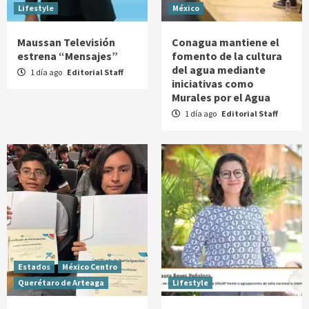
Lifestyle
México
Maussan Televisión
Conagua mantiene el
estrena “Mensajes”
fomento de la cultura
del agua mediante
1 día ago
Editorial Staff
iniciativas como
Murales por el Agua
1 día ago
Editorial Staff
Estados
México Centro
Querétaro de Arteaga
Lifestyle