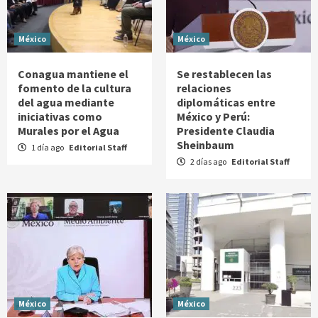
México
México
Conagua mantiene el
Se restablecen las
fomento de la cultura
relaciones
del agua mediante
diplomáticas entre
iniciativas como
México y Perú:
Murales por el Agua
Presidente Claudia
Sheinbaum
1 día ago
Editorial Staff
2 días ago
Editorial Staff
México
México