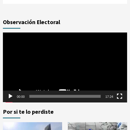
Observación Electoral
Reproductor
de
vídeo
00:00
17:24
Por si te lo perdiste