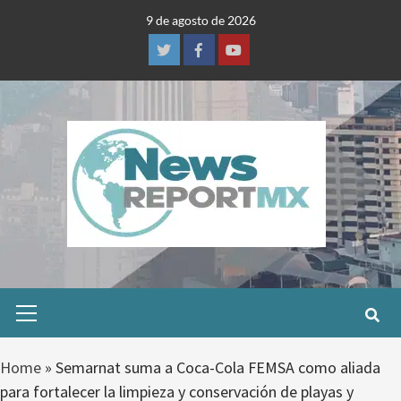
Skip
9 de agosto de 2026
to
content
Twitter
Facebook
Youtube
Primary
Menu
Home
»
Semarnat suma a Coca-Cola FEMSA como aliada
para fortalecer la limpieza y conservación de playas y