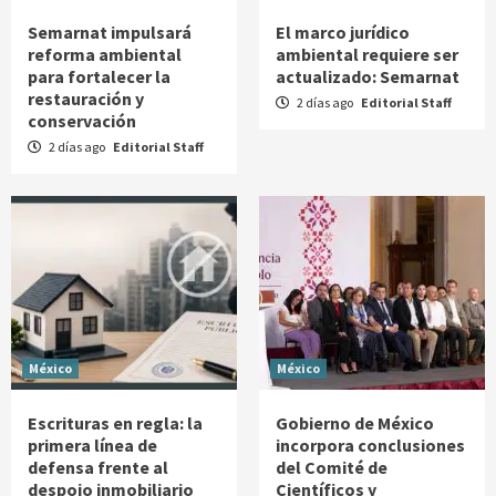
Semarnat impulsará
El marco jurídico
reforma ambiental
ambiental requiere ser
para fortalecer la
actualizado: Semarnat
restauración y
2 días ago
Editorial Staff
conservación
2 días ago
Editorial Staff
México
México
Escrituras en regla: la
Gobierno de México
primera línea de
incorpora conclusiones
defensa frente al
del Comité de
despojo inmobiliario
Científicos y