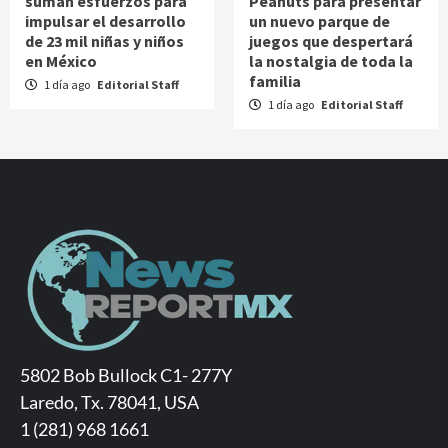
suman esfuerzos para
Peanuts para presentar
impulsar el desarrollo
un nuevo parque de
de 23 mil niñas y niños
juegos que despertará
en México
la nostalgia de toda la
familia
1 día ago
Editorial Staff
1 día ago
Editorial Staff
5802 Bob Bullock C1- 277Y
Laredo, Tx. 78041, USA
1 (281) 968 1661