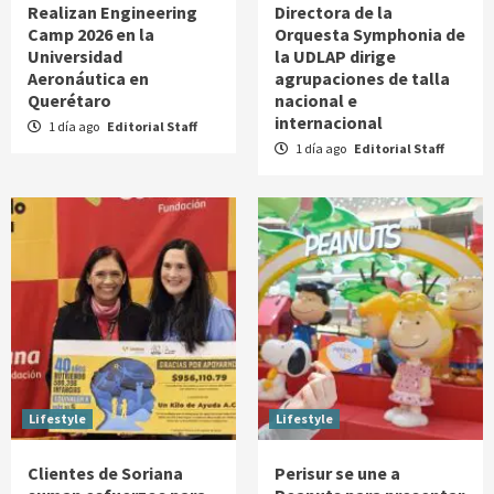
Realizan Engineering
Directora de la
Camp 2026 en la
Orquesta Symphonia de
Universidad
la UDLAP dirige
Aeronáutica en
agrupaciones de talla
Querétaro
nacional e
internacional
1 día ago
Editorial Staff
1 día ago
Editorial Staff
Lifestyle
Lifestyle
Clientes de Soriana
Perisur se une a