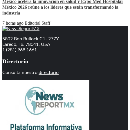
México acelera la innovación en salud y Expo Med Hospitalar
México 2026 reúne a los líderes que están transformando la
industria
7 horas ago
Editorial Staff
5802 Bob Bullock C1- 277Y
Laredo, Tx. 78041, USA
1 (281) 968 1661
Directorio
Consulta nuestro
directorio