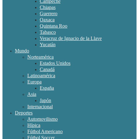
Campeche
Chiapas
Guerrero
Oaxaca
Quintana Roo
Tabasco
Veracruz de Ignacio de la Llave
Yucatán
Mundo
Norteamérica
Estados Unidos
Canadá
Latinoamérica
Europa
España
Asia
Japón
Internacional
Deportes
Automovilismo
Hípica
Fútbol Americano
Fútbol Soccer