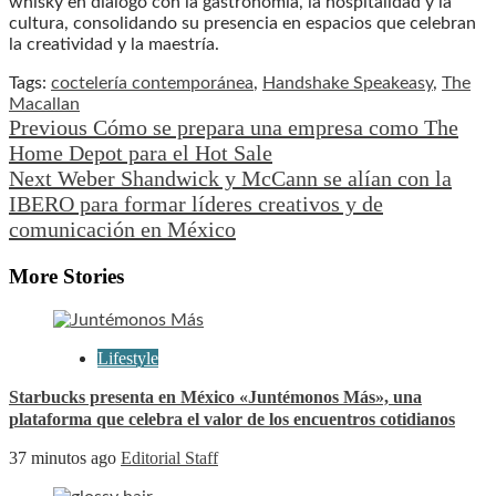
whisky en diálogo con la gastronomía, la hospitalidad y la
cultura, consolidando su presencia en espacios que celebran
la creatividad y la maestría.
Tags:
coctelería contemporánea
,
Handshake Speakeasy
,
The
Macallan
Previous
Cómo se prepara una empresa como The
Continue
Home Depot para el Hot Sale
Reading
Next
Weber Shandwick y McCann se alían con la
IBERO para formar líderes creativos y de
comunicación en México
More Stories
Lifestyle
Starbucks presenta en México «Juntémonos Más», una
plataforma que celebra el valor de los encuentros cotidianos
37 minutos ago
Editorial Staff