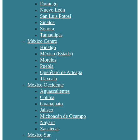
Durango
Nuevo León
San Luis Potosí
Sinaloa
Sonora
Tamaulipas
México Centro
Hidalgo
México (Estado)
Morelos
Puebla
Querétaro de Arteaga
Tlaxcala
México Occidente
Aguascalientes
Colima
Guanajuato
Jalisco
Michoacán de Ocampo
Nayarit
Zacatecas
México Sur