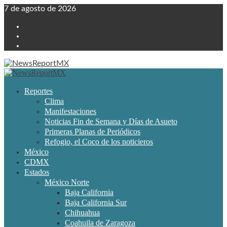
Skip
7 de agosto de 2026
to
Twitter
content
Facebook
Youtube
Primary
Menu
Reportes
Clima
Manifestaciones
Noticias Fin de Semana y Días de Asueto
Primeras Planas de Periódicos
Refogio, el Coco de los noticieros
México
CDMX
Estados
México Norte
Baja California
Baja California Sur
Chihuahua
Coahuila de Zaragoza