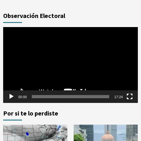
Observación Electoral
Reproductor
de
vídeo
00:00
17:24
Por si te lo perdiste