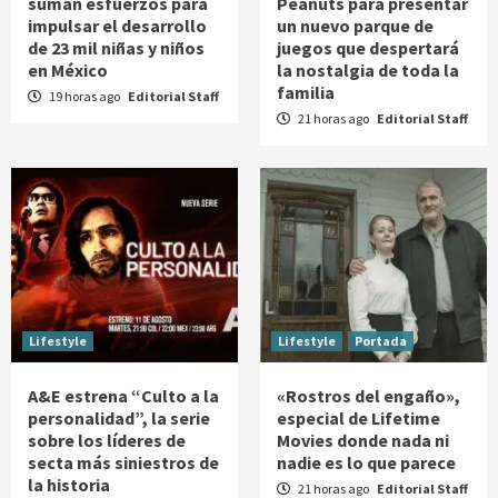
suman esfuerzos para
Peanuts para presentar
impulsar el desarrollo
un nuevo parque de
de 23 mil niñas y niños
juegos que despertará
en México
la nostalgia de toda la
familia
19 horas ago
Editorial Staff
21 horas ago
Editorial Staff
Lifestyle
Lifestyle
Portada
A&E estrena “Culto a la
«Rostros del engaño»,
personalidad”, la serie
especial de Lifetime
sobre los líderes de
Movies donde nada ni
secta más siniestros de
nadie es lo que parece
la historia
21 horas ago
Editorial Staff