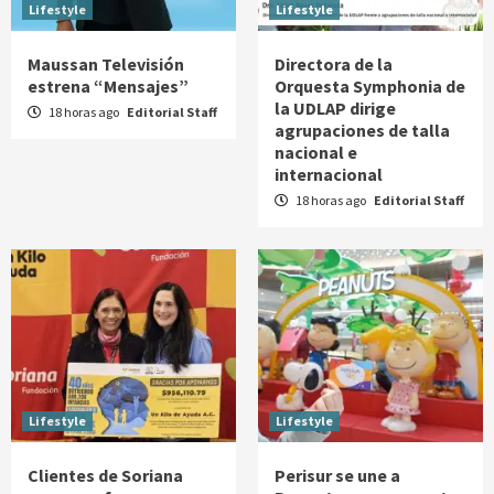
Lifestyle
Lifestyle
Maussan Televisión
Directora de la
estrena “Mensajes”
Orquesta Symphonia de
la UDLAP dirige
18 horas ago
Editorial Staff
agrupaciones de talla
nacional e
internacional
18 horas ago
Editorial Staff
Lifestyle
Lifestyle
Clientes de Soriana
Perisur se une a