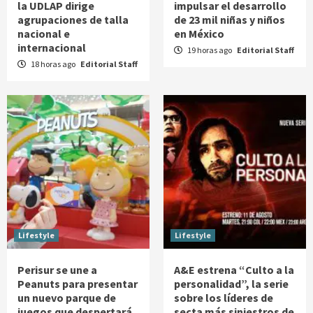
la UDLAP dirige
impulsar el desarrollo
agrupaciones de talla
de 23 mil niñas y niños
nacional e
en México
internacional
19 horas ago
Editorial Staff
18 horas ago
Editorial Staff
Lifestyle
Lifestyle
Perisur se une a
A&E estrena “Culto a la
Peanuts para presentar
personalidad”, la serie
un nuevo parque de
sobre los líderes de
juegos que despertará
secta más siniestros de