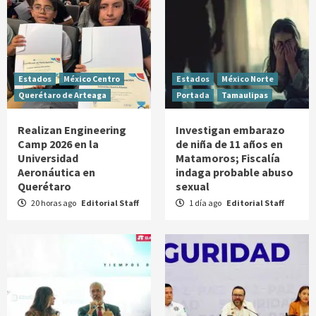
Estados
México Centro
Estados
México Norte
Querétaro de Arteaga
Portada
Tamaulipas
Realizan Engineering
Investigan embarazo
Camp 2026 en la
de niña de 11 años en
Universidad
Matamoros; Fiscalía
Aeronáutica en
indaga probable abuso
Querétaro
sexual
20 horas ago
Editorial Staff
1 día ago
Editorial Staff