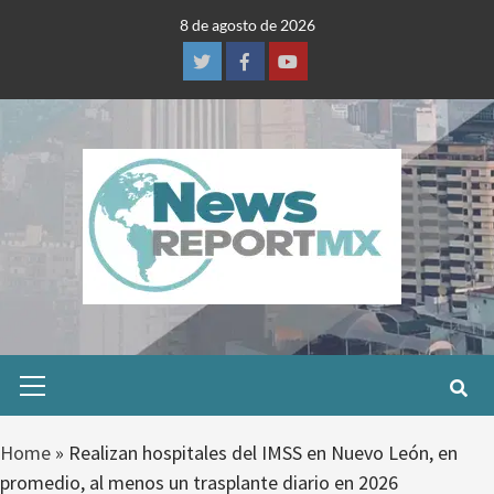
Skip
8 de agosto de 2026
to
content
Twitter
Facebook
Youtube
Primary
Menu
Home
»
Realizan hospitales del IMSS en Nuevo León, en
promedio, al menos un trasplante diario en 2026