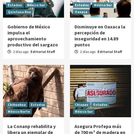
Estados
México Sur
Estados
México Sur
Quintana Roo
Oaxaca
Gobierno de México
Disminuye en Oaxaca la
impulsa el
percepción de
aprovechamiento
inseguridad en 14.89
productivo del sargazo
puntos
2 días ago
Editorial Staff
2 días ago
Editorial Staff
Chihuahua
Estados
Chiapas
Estados
México Norte
México Sur
La Conanp rehabilita y
Asegura Profepa más
libera un ejemplar de
de 700 m³ de madera en