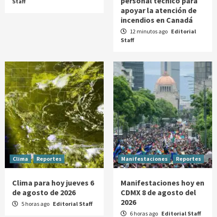
personal técnico para
Staff
apoyar la atención de
incendios en Canadá
12 minutos ago
Editorial
Staff
Clima
Reportes
Manifestaciones
Reportes
Clima para hoy jueves 6
Manifestaciones hoy en
de agosto de 2026
CDMX 8 de agosto del
2026
5 horas ago
Editorial Staff
6 horas ago
Editorial Staff