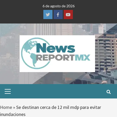
Skip
6 de agosto de 2026
to
content
Twitter
Facebook
Youtube
Primary
Menu
Home
»
Se destinan cerca de 12 mil mdp para evitar
inundaciones