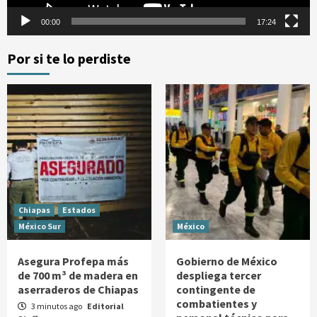
00:00
17:24
Por si te lo perdiste
Chiapas
Estados
México Sur
México
Asegura Profepa más
Gobierno de México
de 700 m³ de madera en
despliega tercer
aserraderos de Chiapas
contingente de
combatientes y
3 minutos ago
Editorial