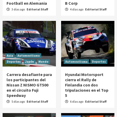
Football en Alemania
B Corp
3 días ago
Editorial Staff
4 días ago
Editorial Staff
Asia
Automovilismo
Deportes
Japón
Mundo
Automovilismo
Deportes
Carrera desafiante para
Hyundai Motorsport
los participantes del
cierra el Rally de
Nissan Z NISMO GT500
Finlandia con dos
en el circuito Fuji
tripulaciones en el Top
Speedway
5
5 días ago
Editorial Staff
6 días ago
Editorial Staff