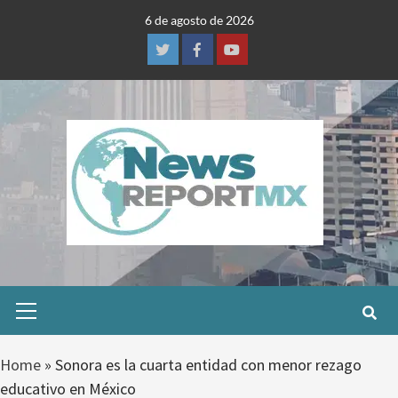
Skip
6 de agosto de 2026
to
content
Twitter
Facebook
Youtube
Primary
Menu
Home
»
Sonora es la cuarta entidad con menor rezago
educativo en México