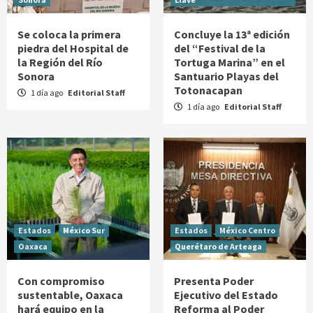
Se coloca la primera
Concluye la 13ª edición
piedra del Hospital de
del “Festival de la
la Región del Río
Tortuga Marina” en el
Sonora
Santuario Playas del
Totonacapan
1 día ago
Editorial Staff
1 día ago
Editorial Staff
Estados
México Sur
Estados
México Centro
Oaxaca
Querétaro de Arteaga
Con compromiso
Presenta Poder
sustentable, Oaxaca
Ejecutivo del Estado
hará equipo en la
Reforma al Poder