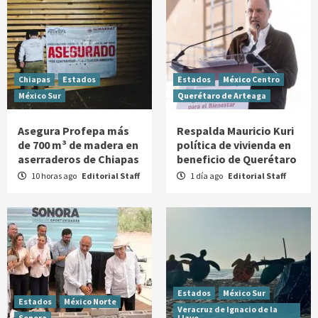
Chiapas
Estados
Estados
México Centro
México Sur
Querétaro de Arteaga
Asegura Profepa más
Respalda Mauricio Kuri
de 700 m³ de madera en
política de vivienda en
aserraderos de Chiapas
beneficio de Querétaro
10 horas ago
Editorial Staff
1 día ago
Editorial Staff
Estados
México Sur
Estados
México Norte
Veracruz de Ignacio de la
Sonora
Llave