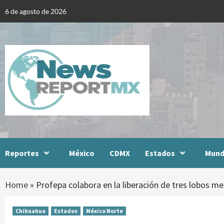
Skip
6 de agosto de 2026
to
content
Reportes
México
CDMX
Estados
Mun
Home
»
Profepa colabora en la liberación de tres lobos m
Chihuahua
Estados
México Norte