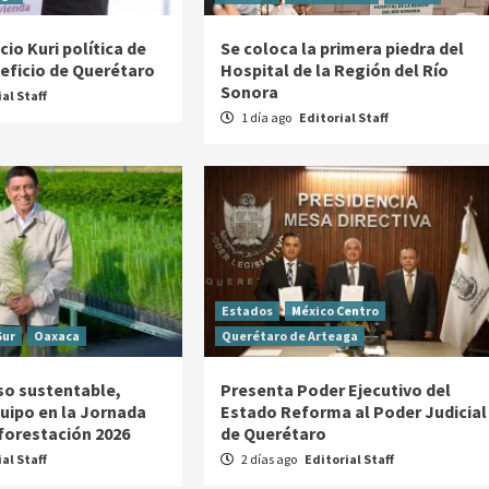
io Kuri política de
Se coloca la primera piedra del
neficio de Querétaro
Hospital de la Región del Río
Sonora
al Staff
1 día ago
Editorial Staff
Estados
México Centro
Sur
Oaxaca
Querétaro de Arteaga
o sustentable,
Presenta Poder Ejecutivo del
uipo en la Jornada
Estado Reforma al Poder Judicial
forestación 2026
de Querétaro
al Staff
2 días ago
Editorial Staff