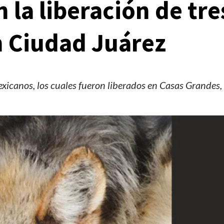
 la liberación de tre
n Ciudad Juárez
mexicanos, los cuales fueron liberados en Casas Grandes,
Manifestaciones
Reportes
Manifestaciones hoy en CDMX 5 de agosto del
2026
2 días ago
Editorial Staff