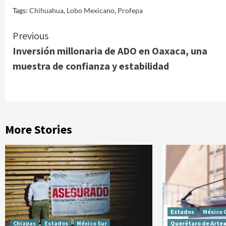
Tags:
Chihuahua
,
Lobo Mexicano
,
Profepa
Continue
Previous
Inversión millonaria de ADO en Oaxaca, una
Reading
muestra de confianza y estabilidad
More Stories
Estados
México 
Chiapas
Estados
México Sur
Querétaro de Arte