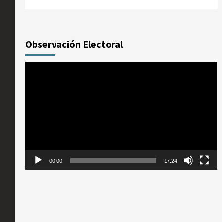
Observación Electoral
Reproductor
de
vídeo
00:00
17:24