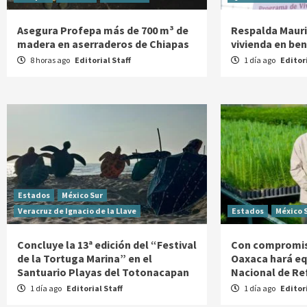
Asegura Profepa más de 700 m³ de
Respalda Mauric
madera en aserraderos de Chiapas
vivienda en be
8 horas ago
Editorial Staff
1 día ago
Editori
Estados
México Sur
Veracruz de Ignacio de la Llave
Estados
México 
Concluye la 13ª edición del “Festival
Con compromis
de la Tortuga Marina” en el
Oaxaca hará eq
Santuario Playas del Totonacapan
Nacional de Re
1 día ago
Editorial Staff
1 día ago
Editori