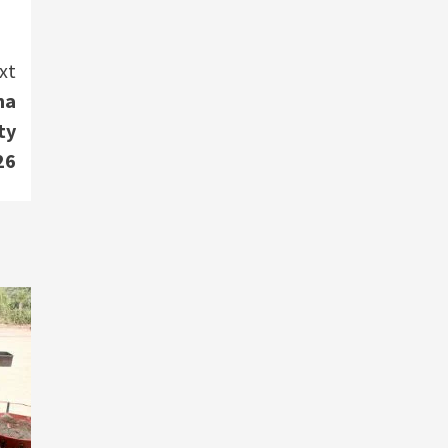
xt
ma
ty
26