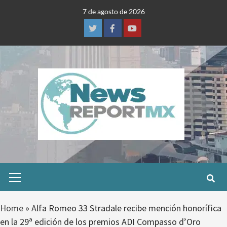
Skip
7 de agosto de 2026
to
content
Twitter
Facebook
Youtube
Primary
Menu
Home
»
Alfa Romeo 33 Stradale recibe mención honorífica
en la 29ª edición de los premios ADI Compasso d’Oro