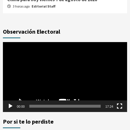
3 horas ago
Editorial Staff
Observación Electoral
Reproductor
de
vídeo
00:00
17:24
Por si te lo perdiste