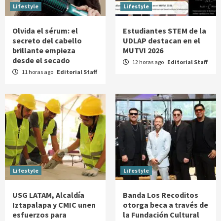
Lifestyle
Lifestyle
Olvida el sérum: el
Estudiantes STEM de la
secreto del cabello
UDLAP destacan en el
brillante empieza
MUTVI 2026
desde el secado
12 horas ago
Editorial Staff
11 horas ago
Editorial Staff
Lifestyle
Lifestyle
USG LATAM, Alcaldía
Banda Los Recoditos
Iztapalapa y CMIC unen
otorga beca a través de
esfuerzos para
la Fundación Cultural