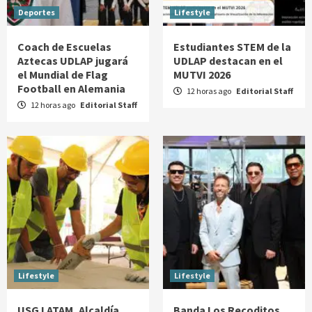
Deportes
Lifestyle
Coach de Escuelas
Estudiantes STEM de la
Aztecas UDLAP jugará
UDLAP destacan en el
el Mundial de Flag
MUTVI 2026
Football en Alemania
12 horas ago
Editorial Staff
12 horas ago
Editorial Staff
Lifestyle
Lifestyle
USG LATAM, Alcaldía
Banda Los Recoditos