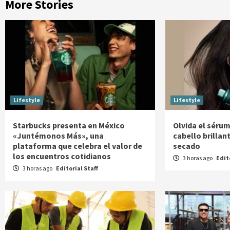
More Stories
Lifestyle
Lifestyle
Starbucks presenta en México
Olvida el sérum
«Juntémonos Más», una
cabello brillan
plataforma que celebra el valor de
secado
los encuentros cotidianos
3 horas ago
Edit
3 horas ago
Editorial Staff