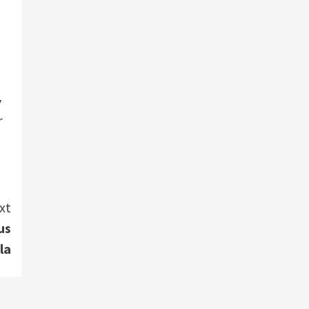
y
r
xt
us
la