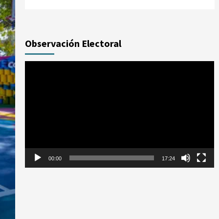
Observación Electoral
Reproductor
de
vídeo
00:00
17:24