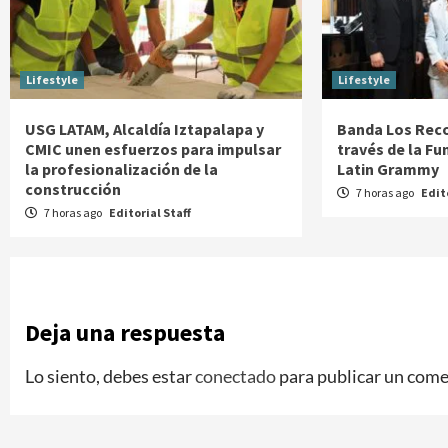
Lifestyle
Lifestyle
USG LATAM, Alcaldía Iztapalapa y
Banda Los Reco
CMIC unen esfuerzos para impulsar
través de la Fu
la profesionalización de la
Latin Grammy
construcción
7 horas ago
Edit
7 horas ago
Editorial Staff
Deja una respuesta
Lo siento, debes estar
conectado
para publicar un come