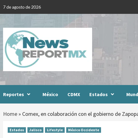
Skip
7 de agosto de 2026
to
content
Reportes
México
CDMX
Estados
Mun
Home
»
Comex, en colaboración con el gobierno de Zapopan
Estados
Jalisco
Lifestyle
México Occidente