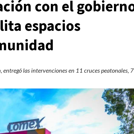
ción con el gobiern
lita espacios
omunidad
 entregó las intervenciones en 11 cruces peatonales, 7
Manifestaciones
Reportes
Manifestaciones hoy en CDMX 5 de agosto del
2026
2 días ago
Editorial Staff