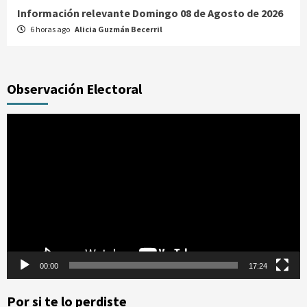
Información relevante Domingo 08 de Agosto de 2026
6 horas ago
Alicia Guzmán Becerril
Observación Electoral
Reproductor
de
vídeo
00:00
17:24
Por si te lo perdiste