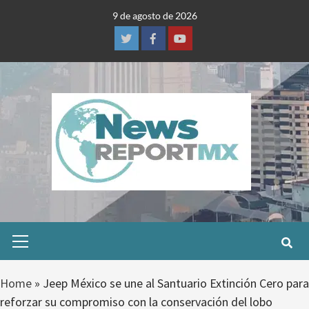
Skip
9 de agosto de 2026
to
content
Twitter
Facebook
Youtube
Primary
Menu
Home
»
Jeep México se une al Santuario Extinción Cero para
reforzar su compromiso con la conservación del lobo