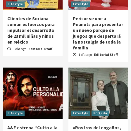
Lifestyle
Lifestyle
Clientes de Soriana
Perisur se une a
suman esfuerzos para
Peanuts para presentar
impulsar el desarrollo
un nuevo parque de
de 23 mil niñas y niños
juegos que despertará
en México
la nostalgia de toda la
familia
1 día ago
Editorial Staff
1 día ago
Editorial Staff
Lifestyle
Lifestyle
Portada
A&E estrena “Culto a la
«Rostros del engaño»,