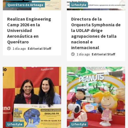
Querétaro de Arteaga
Lifestyle
Realizan Engineering
Directora de la
Camp 2026 en la
Orquesta Symphonia de
Universidad
la UDLAP dirige
Aeronáutica en
agrupaciones de talla
Querétaro
nacional e
internacional
1 día ago
Editorial Staff
1 día ago
Editorial Staff
Lifestyle
Lifestyle