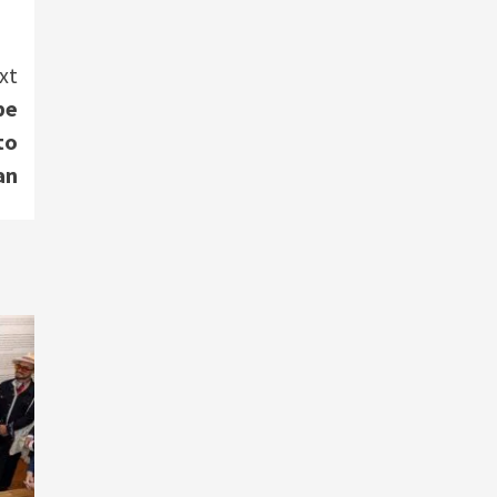
xt
be
to
an