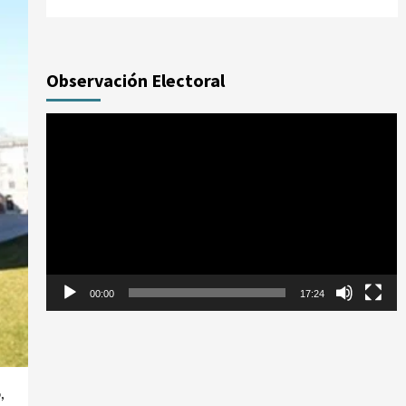
Observación Electoral
Reproductor
de
vídeo
00:00
17:24
,