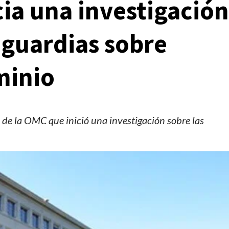
cia una investigación
aguardias sobre
minio
 de la OMC que inició una investigación sobre las
Manifestaciones
Reportes
Manifestaciones hoy en CDMX 4 de agosto del
2026
1 día ago
Editorial Staff