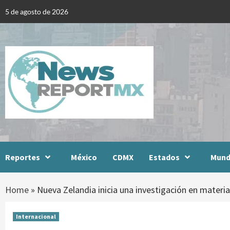
Skip
5 de agosto de 2026
to
content
Reportes
México
CDMX
Estados
Mun
Home
»
Nueva Zelandia inicia una investigación en materi
Internacional