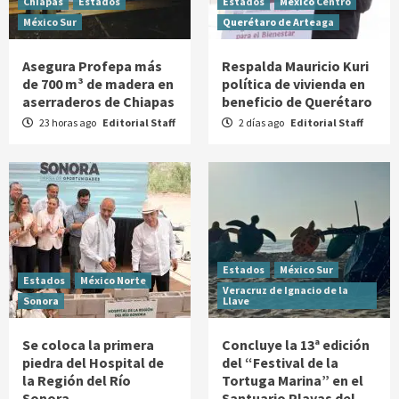
Chiapas
Estados
Estados
México Centro
México Sur
Querétaro de Arteaga
Asegura Profepa más
Respalda Mauricio Kuri
de 700 m³ de madera en
política de vivienda en
aserraderos de Chiapas
beneficio de Querétaro
23 horas ago
Editorial Staff
2 días ago
Editorial Staff
Estados
México Sur
Estados
México Norte
Veracruz de Ignacio de la
Sonora
Llave
Se coloca la primera
Concluye la 13ª edición
piedra del Hospital de
del “Festival de la
la Región del Río
Tortuga Marina” en el
Sonora
Santuario Playas del