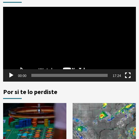
Reproductor
de
vídeo
00:00
17:24
Por si te lo perdiste