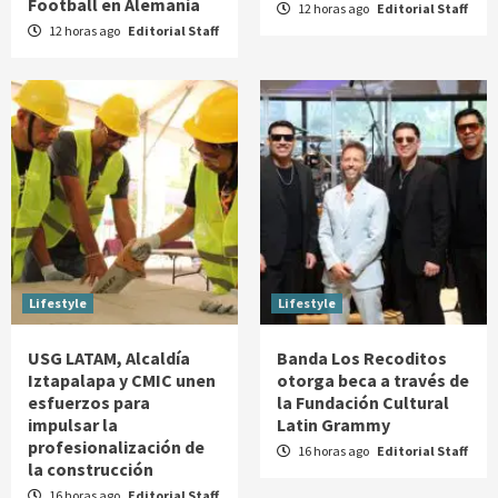
Football en Alemania
12 horas ago
Editorial Staff
12 horas ago
Editorial Staff
Lifestyle
Lifestyle
USG LATAM, Alcaldía
Banda Los Recoditos
Iztapalapa y CMIC unen
otorga beca a través de
esfuerzos para
la Fundación Cultural
impulsar la
Latin Grammy
profesionalización de
16 horas ago
Editorial Staff
la construcción
16 horas ago
Editorial Staff