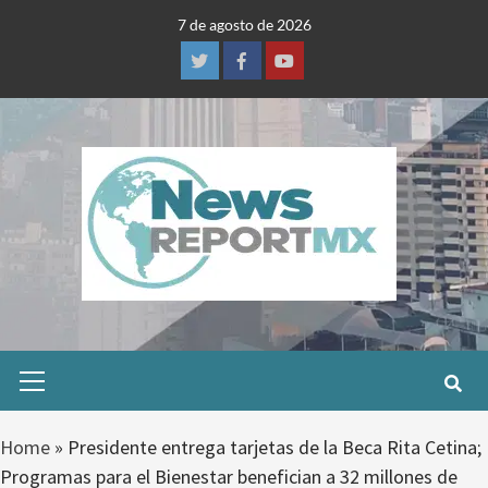
Skip
7 de agosto de 2026
to
content
Twitter
Facebook
Youtube
Primary
Menu
Home
»
Presidente entrega tarjetas de la Beca Rita Cetina;
Programas para el Bienestar benefician a 32 millones de