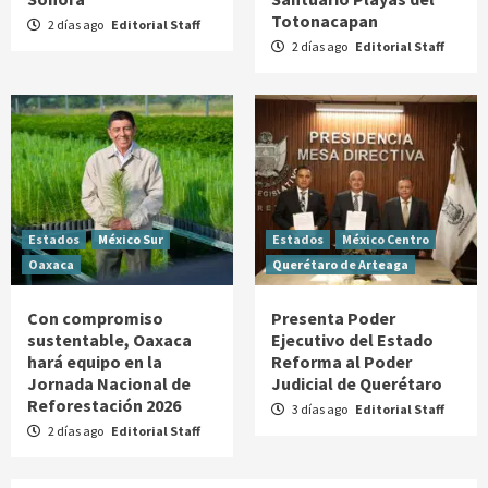
Totonacapan
2 días ago
Editorial Staff
2 días ago
Editorial Staff
Estados
México Sur
Estados
México Centro
Oaxaca
Querétaro de Arteaga
Con compromiso
Presenta Poder
sustentable, Oaxaca
Ejecutivo del Estado
hará equipo en la
Reforma al Poder
Jornada Nacional de
Judicial de Querétaro
Reforestación 2026
3 días ago
Editorial Staff
2 días ago
Editorial Staff