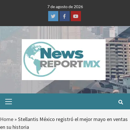
Skip
7 de agosto de 2026
to
content
Twitter
Facebook
Youtube
Primary
Menu
Home
»
Stellantis México registró el mejor mayo en ventas
en su historia