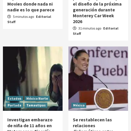
Movies donde nada ni
el diseño de la próxima
nadie es lo que parece
generación durante
Monterey Car Week
5 minutos ago
Editorial
2026
Staff
31 minutos ago
Editorial
Staff
Estados
México Norte
Portada
Tamaulipas
México
Investigan embarazo
Se restablecen las
de niña de 11 años en
relaciones