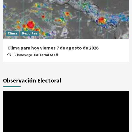
Clima
Reportes
Clima para hoy viernes 7 de agosto de 2026
12 horas ago
Editorial Staff
Observación Electoral
Reproductor
de
vídeo