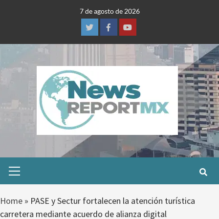
Skip
7 de agosto de 2026
to
content
Twitter
Facebook
Youtube
Primary
Menu
Home
»
PASE y Sectur fortalecen la atención turística
carretera mediante acuerdo de alianza digital