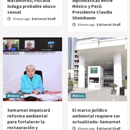
Matamoros; Fiscalía
diplomáticas entre
indaga probable abuso
México y Perú:
sexual
Presidente Claudia
Sheinbaum
5 horas ago
Editorial Staff
8 horas ago
Editorial Staff
México
México
Semarnat impulsará
El marco jurídico
reforma ambiental
ambiental requiere ser
para fortalecer la
actualizado: Semarnat
restauración y
8 horas ago
Editorial Staff