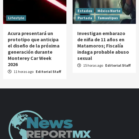
Estados
México Norte
Lifestyle
Portada
Tamaulipas
Acura presentará un
Investigan embarazo
prototipo que anticipa
de niña de 11 años en
el diseño de la próxima
Matamoros; Fiscalía
generación durante
indaga probable abuso
Monterey Car Week
sexual
2026
15 horas ago
Editorial Staff
11 horas ago
Editorial Staff