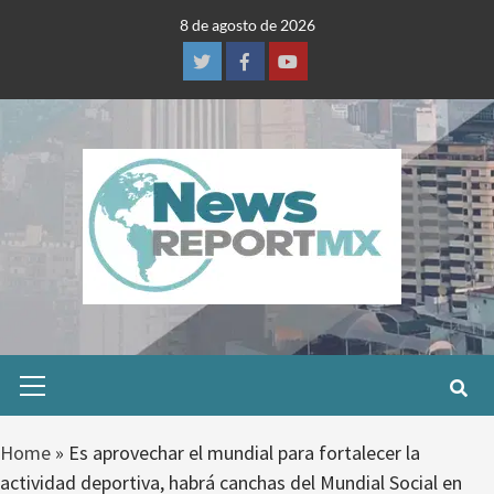
Skip
8 de agosto de 2026
to
content
Twitter
Facebook
Youtube
Primary
Menu
Home
»
Es aprovechar el mundial para fortalecer la
actividad deportiva, habrá canchas del Mundial Social en