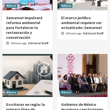
México
México
Semarnat impulsará
El marco jurídico
reforma ambiental
ambiental requiere ser
para fortalecer la
actualizado: Semarnat
restauración y
18 horas ago
Editorial Staff
conservación
18 horas ago
Editorial Staff
México
México
Escrituras en regla: la
Gobierno de México
primera línea de
incorpora conclusiones