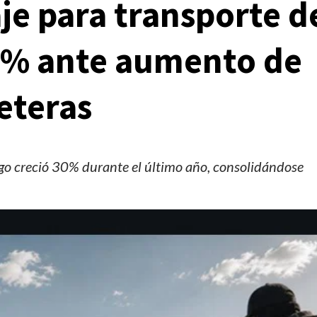
e para transporte d
30% ante aumento de
reteras
sgo creció 30% durante el último año, consolidándose
Manifestaciones
Reportes
Manifestaciones hoy en CDMX 6 de agosto del
2026
1 día ago
Editorial Staff