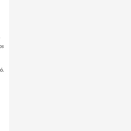
a
os
ó.