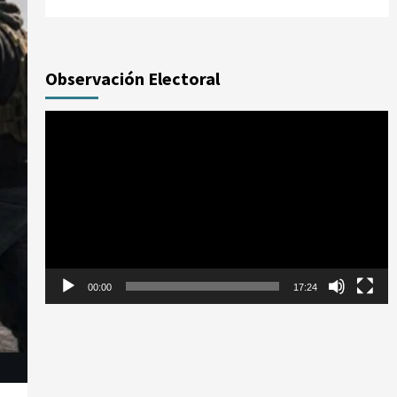
Observación Electoral
Reproductor
de
vídeo
00:00
17:24