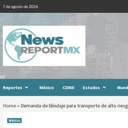
Skip
7 de agosto de 2026
to
content
Reportes
México
CDMX
Estados
Mun
Home
»
Demanda de blindaje para transporte de alto riesg
México