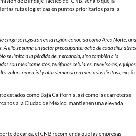
omisión de Blindaje Táctico del CNB, señaló que la
ertas rutas logísticas en puntos prioritarios para la
de carga se registran en la región conocida como Arco Norte, un
ís. A ello se suma un factor preocupante: ocho de cada diez atrac
ólo se limita a la pérdida de mercancía, sino también a la
ados son medicamentos, teléfonos celulares, televisores, equipos
alto valor comercial y alta demanda en mercados ilícitos»,
explic
te estados como Baja California, así como las carreteras
ercanos a la Ciudad de México, mantienen una elevada
nsporte de carga, el CNB recomienda que las empresas