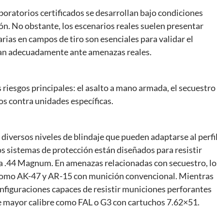
aboratorios certificados se desarrollan bajo condiciones
ón. No obstante, los escenarios reales suelen presentar
rias en campos de tiro son esenciales para validar el
dan adecuadamente ante amenazas reales.
riesgos principales: el asalto a mano armada, el secuestro
os contra unidades específicas.
e diversos niveles de blindaje que pueden adaptarse al perfi
los sistemas de protección están diseñados para resistir
sta .44 Magnum. En amenazas relacionadas con secuestro, lo
 como AK-47 y AR-15 con munición convencional. Mientras
onfiguraciones capaces de resistir municiones perforantes
e mayor calibre como FAL o G3 con cartuchos 7.62×51.