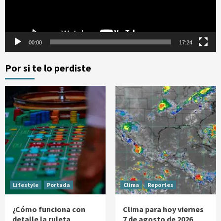
00:00
17:24
Por si te lo perdiste
Lifestyle
Portada
Clima
Reportes
¿Cómo funciona con
Clima para hoy viernes
detalle la ruleta
7 de agosto de 2026