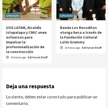
Lifestyle
Lifestyle
USG LATAM, Alcaldía
Banda Los Recoditos
Iztapalapa y CMIC unen
otorga beca a través de
esfuerzos para
la Fundación Cultural
impulsar la
Latin Grammy
profesionalización de
16 horas ago
Editorial Staff
la construcción
16 horas ago
Editorial Staff
Deja una respuesta
Lo siento, debes estar
conectado
para publicar un
comentario.