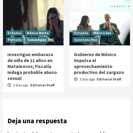
Estados
México Norte
Estados
México Sur
Portada
Tamaulipas
Quintana Roo
Investigan embarazo
Gobierno de México
de niña de 11 años en
impulsa el
Matamoros; Fiscalía
aprovechamiento
indaga probable abuso
productivo del sargazo
sexual
3 días ago
Editorial Staff
2 días ago
Editorial Staff
Deja una respuesta