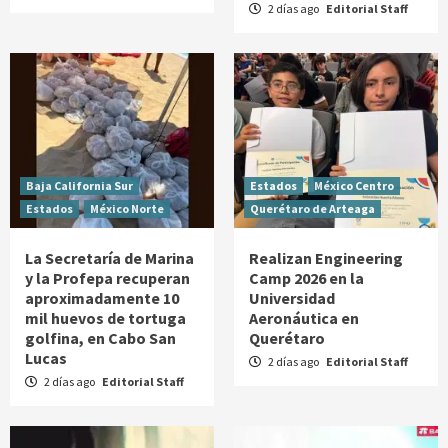
2 días ago
Editorial Staff
Baja California Sur
Estados
México Centro
Estados
México Norte
Querétaro de Arteaga
La Secretaría de Marina
Realizan Engineering
y la Profepa recuperan
Camp 2026 en la
aproximadamente 10
Universidad
mil huevos de tortuga
Aeronáutica en
golfina, en Cabo San
Querétaro
Lucas
2 días ago
Editorial Staff
2 días ago
Editorial Staff