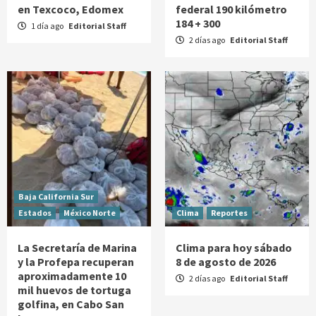
en Texcoco, Edomex
federal 190 kilómetro
184 + 300
1 día ago
Editorial Staff
2 días ago
Editorial Staff
Baja California Sur
Estados
México Norte
Clima
Reportes
La Secretaría de Marina
Clima para hoy sábado
y la Profepa recuperan
8 de agosto de 2026
aproximadamente 10
2 días ago
Editorial Staff
mil huevos de tortuga
golfina, en Cabo San