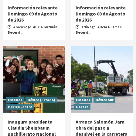
Información relevante
Información relevante
Domingo 09 de Agosto
Domingo 08 de Agosto
de 2026
de 2026
4 horas ago
Alicia Guzmán
1 día ago
Alicia Guzmán
Becerril
Becerril
Estados
México (Estado)
Estados
México Sur
México Centro
Oaxaca
Inaugura presidenta
Arranca Salomón Jara
Claudia Sheinbaum
obra del paso a
Bachillerato Nacional
desnivel en la carretera