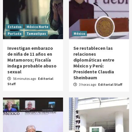
Estados
México Norte
Portada
Tamaulipas
México
Investigan embarazo
Se restablecen las
de niña de 11 años en
relaciones
Matamoros; Fiscalía
diplomáticas entre
indaga probable abuso
México y Perú:
sexual
Presidente Claudia
Sheinbaum
56 minutos ago
Editorial
Staff
3 horas ago
Editorial Staff