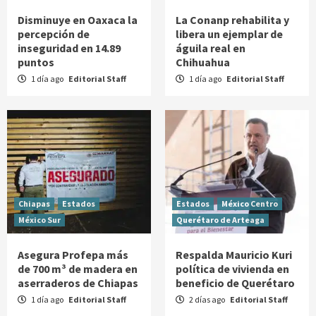
Disminuye en Oaxaca la
La Conanp rehabilita y
percepción de
libera un ejemplar de
inseguridad en 14.89
águila real en
puntos
Chihuahua
1 día ago
Editorial Staff
1 día ago
Editorial Staff
Chiapas
Estados
Estados
México Centro
México Sur
Querétaro de Arteaga
Asegura Profepa más
Respalda Mauricio Kuri
de 700 m³ de madera en
política de vivienda en
aserraderos de Chiapas
beneficio de Querétaro
1 día ago
Editorial Staff
2 días ago
Editorial Staff