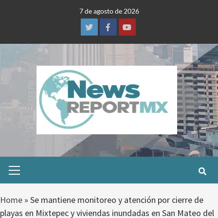
Skip
7 de agosto de 2026
to
content
Twitter
Facebook
Youtube
Primary
Menu
Home
»
Se mantiene monitoreo y atención por cierre de
playas en Mixtepec y viviendas inundadas en San Mateo del