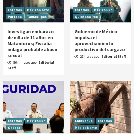
Estados
México Norte
Estados
México Sur
Portada
Tamaulipas
Quintana Roo
Investigan embarazo
Gobierno de México
de niña de 11 años en
impulsa el
Matamoros; Fiscalía
aprovechamiento
indaga probable abuso
productivo del sargazo
sexual
23 horas ago
Editorial Staff
56 minutos ago
Editorial
Staff
Estados
México Sur
Chihuahua
Estados
Oaxaca
México Norte