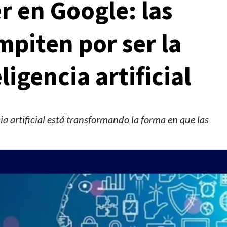
r en Google: las
piten por ser la
ligencia artificial
a artificial está transformando la forma en que las
Manifestaciones
Reportes
Manifestaciones hoy en CDMX 5 de agosto del
2026
2 días ago
Editorial Staff