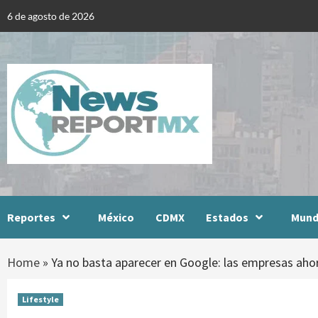
Skip
6 de agosto de 2026
to
content
Reportes
México
CDMX
Estados
Mun
Home
»
Ya no basta aparecer en Google: las empresas ahora 
Lifestyle