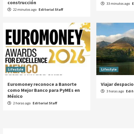
construcción
33 minutos ago
E
22 minutos ago
Editorial Staff
Lifestyle
Lifestyle
Euromoney reconoce a Banorte
Viajar despacio
como Mejor Banco para PyMEs en
3 horas ago
Edit
México
2 horas ago
Editorial Staff