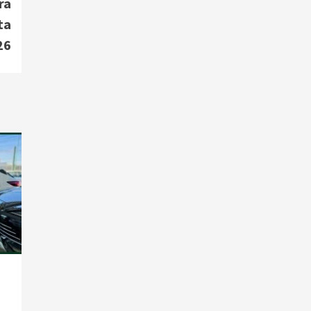
ra
ta
26