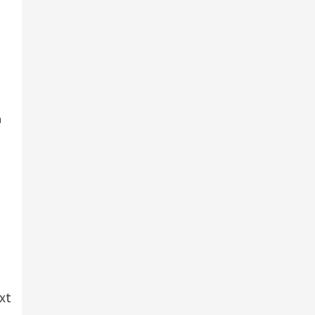
n
,
xt