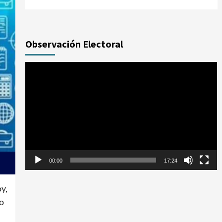
Observación Electoral
Reproductor
de
vídeo
00:00
17:24
y,
do