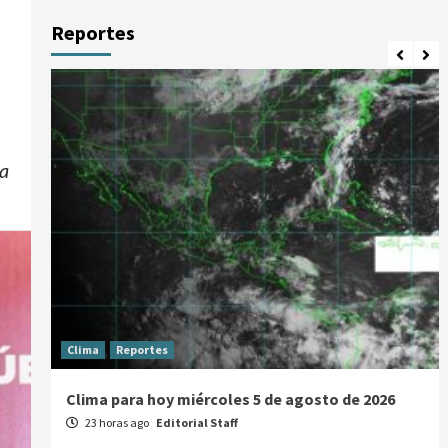
Reportes
la
Clima
Reportes
Clima para hoy miércoles 5 de agosto de 2026
23 horas ago
Editorial Staff