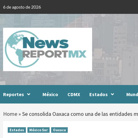
Skip
6 de agosto de 2026
to
content
Reportes
México
CDMX
Estados
Mun
Home
»
Se consolida Oaxaca como una de las entidades m
Estados
México Sur
Oaxaca