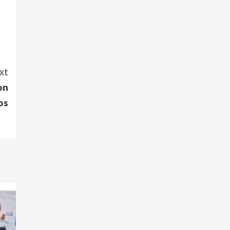
xt
on
os