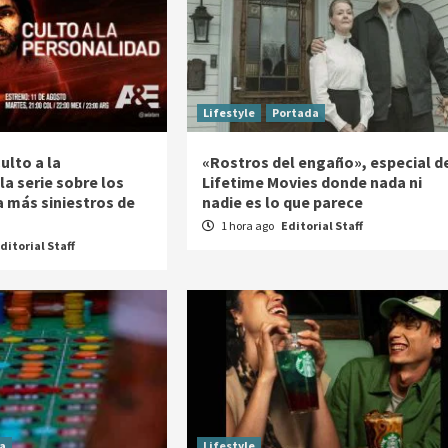
Lifestyle
Portada
ulto a la
«Rostros del engaño», especial d
la serie sobre los
Lifetime Movies donde nada ni
a más siniestros de
nadie es lo que parece
1 hora ago
Editorial Staff
ditorial Staff
a
Lifestyle