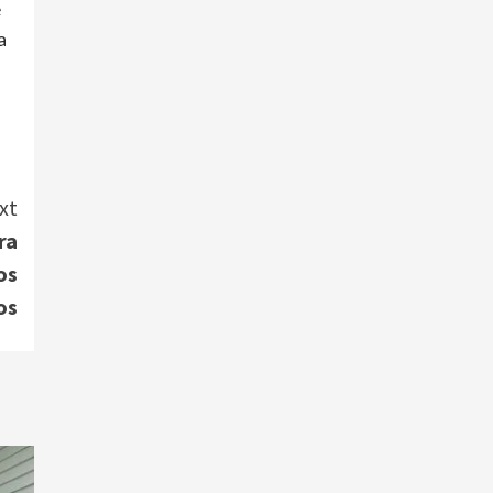
e
a
xt
ra
os
os