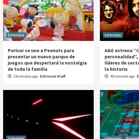
Lifestyle
Lifestyle
Perisur se une a Peanuts para
A&E estrena “C
presentar un nuevo parque de
personalidad”, 
juegos que despertará la nostalgia
líderes de sect
de toda la familia
la historia
24 minutos ago
Editorial Staff
40 minutos ago
E
Lifestyle
Lifestyle
Portad