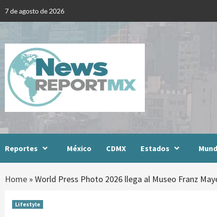
Skip
7 de agosto de 2026
to
content
Reportes
México
CDMX
Estados
Mun
Home
»
World Press Photo 2026 llega al Museo Franz Mayer
Lifestyle