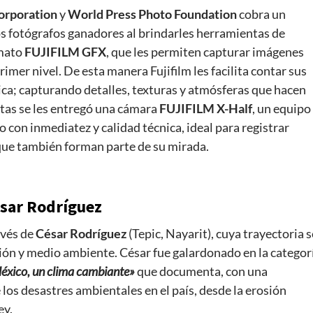
Corporation
y
World Press Photo Foundation
cobra un
los fotógrafos ganadores al brindarles herramientas de
rmato
FUJIFILM GFX
, que les permiten capturar imágenes
rimer nivel. De esta manera Fujifilm les facilita contar sus
ca; capturando detalles, texturas y atmósferas que hacen
stas se les entregó una cámara
FUJIFILM X-Half
, un equipo
con inmediatez y calidad técnica, ideal para registrar
ue también forman parte de su mirada.
ésar Rodríguez
avés de
César Rodríguez
(Tepic, Nayarit), cuya trayectoria s
ón y medio ambiente. César fue galardonado en la categor
éxico, un clima cambiante»
que documenta, con una
los desastres ambientales en el país, desde la erosión
ey.