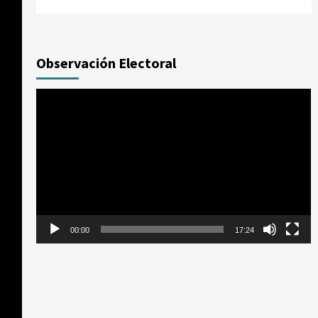
Observación Electoral
Reproductor
de
vídeo
00:00
17:24