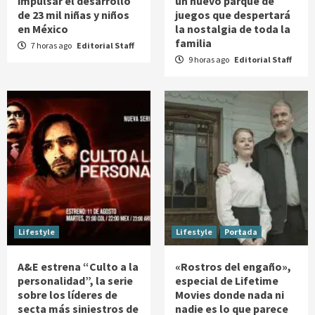
impulsar el desarrollo
un nuevo parque de
de 23 mil niñas y niños
juegos que despertará
en México
la nostalgia de toda la
familia
7 horas ago
Editorial Staff
9 horas ago
Editorial Staff
Lifestyle
Lifestyle
Portada
A&E estrena “Culto a la
«Rostros del engaño»,
personalidad”, la serie
especial de Lifetime
sobre los líderes de
Movies donde nada ni
secta más siniestros de
nadie es lo que parece