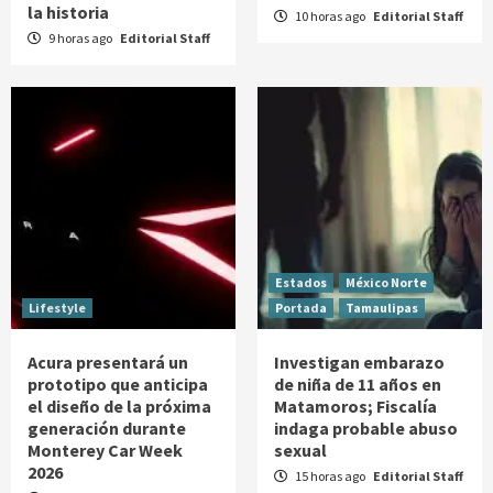
la historia
10 horas ago
Editorial Staff
9 horas ago
Editorial Staff
Estados
México Norte
Lifestyle
Portada
Tamaulipas
Acura presentará un
Investigan embarazo
prototipo que anticipa
de niña de 11 años en
el diseño de la próxima
Matamoros; Fiscalía
generación durante
indaga probable abuso
Monterey Car Week
sexual
2026
15 horas ago
Editorial Staff