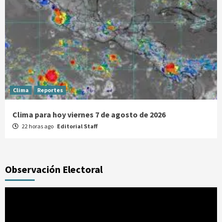
Clima
Reportes
Clima para hoy viernes 7 de agosto de 2026
22 horas ago
Editorial Staff
Observación Electoral
Reproductor
de
vídeo