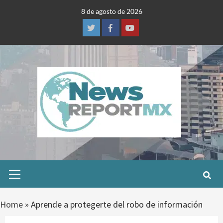
Skip
8 de agosto de 2026
to
content
Twitter
Facebook
Youtube
Primary
Menu
Home
»
Aprende a protegerte del robo de información