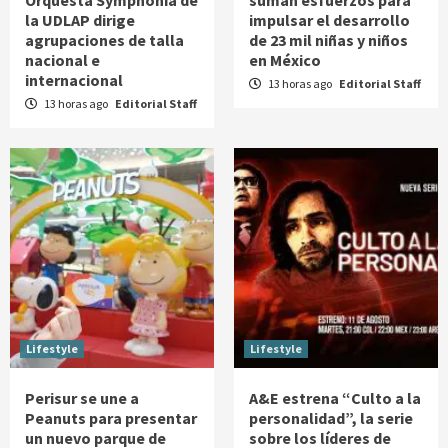
Orquesta Symphonia de
suman esfuerzos para
la UDLAP dirige
impulsar el desarrollo
agrupaciones de talla
de 23 mil niñas y niños
nacional e
en México
internacional
13 horas ago
Editorial Staff
13 horas ago
Editorial Staff
Lifestyle
Lifestyle
Perisur se une a
A&E estrena “Culto a la
Peanuts para presentar
personalidad”, la serie
un nuevo parque de
sobre los líderes de