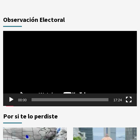
Observación Electoral
Reproductor
de
vídeo
00:00
17:24
Por si te lo perdiste