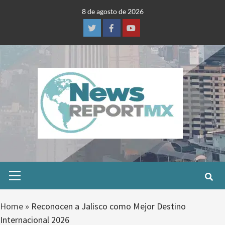
Skip
8 de agosto de 2026
to
content
Twitter
Facebook
Youtube
Primary
Menu
Home
»
Reconocen a Jalisco como Mejor Destino
Internacional 2026