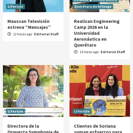
Lifestyle
Querétaro de Arteaga
Maussan Televisión
Realizan Engineering
estrena “Mensajes”
Camp 2026 en la
Universidad
12 horas ago
Editorial Staff
Aeronáutica en
Querétaro
13 horas ago
Editorial Staff
Lifestyle
Lifestyle
Directora de la
Clientes de Soriana
Orquesta Symphonia de
suman esfuerzos para