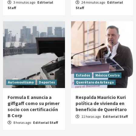
3 minutos ago
Editorial
24 minutos ago
Editorial
Staff
Staff
Estados
México Centro
Automovilismo
Deportes
Querétaro de Arteaga
Formula E anuncia a
Respalda Mauricio Kuri
giffgaff como su primer
política de vivienda en
socio con certificación
beneficio de Querétaro
B Corp
11 horas ago
Editorial Staff
8 horas ago
Editorial Staff