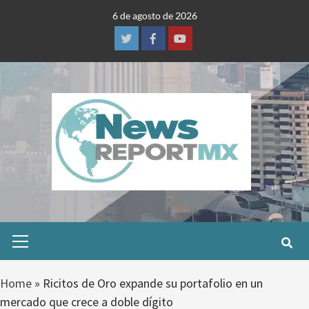
Skip
6 de agosto de 2026
to
content
Twitter
Facebook
Youtube
Primary
Menu
Home
»
Ricitos de Oro expande su portafolio en un
mercado que crece a doble dígito