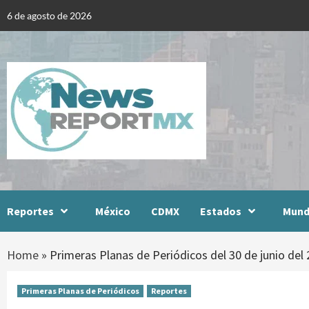
Skip
6 de agosto de 2026
to
content
Reportes
México
CDMX
Estados
Mun
Home
»
Primeras Planas de Periódicos del 30 de junio del
Primeras Planas de Periódicos
Reportes