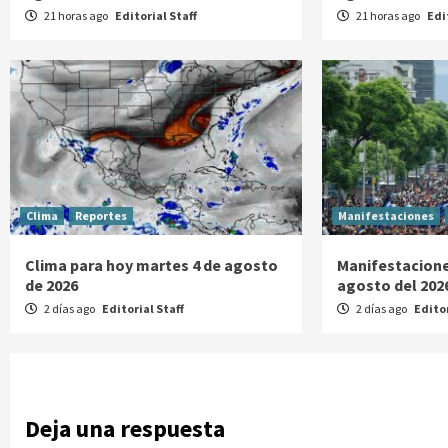
21 horas ago
Editorial Staff
21 horas ago
Edi
Clima
Reportes
Manifestaciones
Clima para hoy martes 4 de agosto
Manifestacione
de 2026
agosto del 202
2 días ago
Editorial Staff
2 días ago
Editor
Deja una respuesta