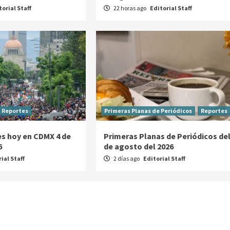
torial Staff
22 horas ago
Editorial Staff
Reportes
Primeras Planas de Periódicos
Reportes
s hoy en CDMX 4 de
Primeras Planas de Periódicos del
6
de agosto del 2026
ial Staff
2 días ago
Editorial Staff