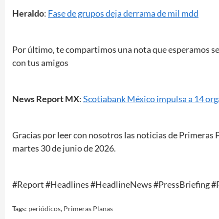
Heraldo
:
Fase de grupos deja derrama de mil mdd
Por último, te compartimos una nota que esperamos sea
con tus amigos
News Report MX
:
Scotiabank México impulsa a 14 orga
Gracias por leer con nosotros las noticias de Primeras 
martes 30
de junio
de 2026
.
#Report #Headlines #HeadlineNews #PressBriefing
Tags:
periódicos
,
Primeras Planas