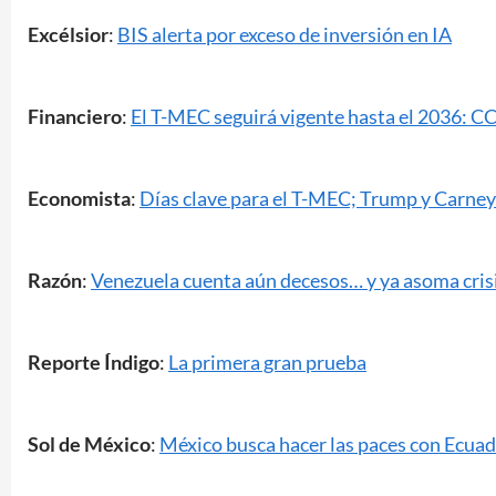
Excélsior
:
BIS alerta por exceso de inversión en IA
Financiero
:
El T-MEC seguirá vigente hasta el 2036: C
Economista
:
Días clave para el T-MEC; Trump y Carney
Razón
:
Venezuela cuenta aún decesos… y ya asoma crisi
Reporte Índigo
:
La primera gran prueba
Sol de México
:
México busca hacer las paces con Ecua