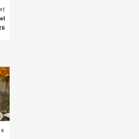
xt
el
26
 5