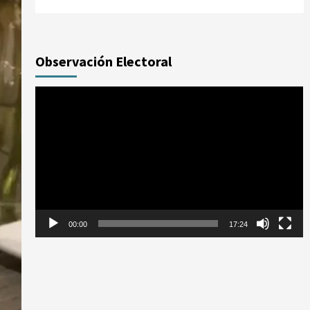
Observación Electoral
Reproductor
de
vídeo
00:00
17:24