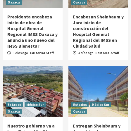
Oaxaca
Oaxaca
Presidenta encabeza
Encabezan Sheinbaum y
inicio de obra de
Jara inicio de
Hospital General
construcción del
Regional IMSS Oaxaca y
Hospital General
anuncia uno nuevo del
Regional del IMSS en
IMSS Bienestar
Ciudad Salud
3 días ago
Editorial Staff
4 días ago
Editorial Staff
Estados
México Sur
Estados
México Sur
Oaxaca
Oaxaca
Nuestro gobierno va a
Entregan Sheinbaum y