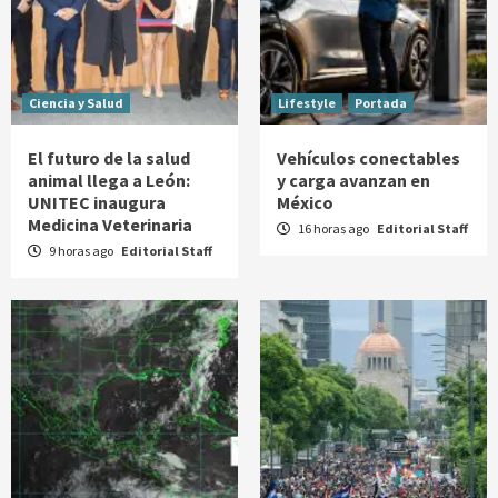
Ciencia y Salud
Lifestyle
Portada
El futuro de la salud
Vehículos conectables
animal llega a León:
y carga avanzan en
UNITEC inaugura
México
Medicina Veterinaria
16 horas ago
Editorial Staff
9 horas ago
Editorial Staff