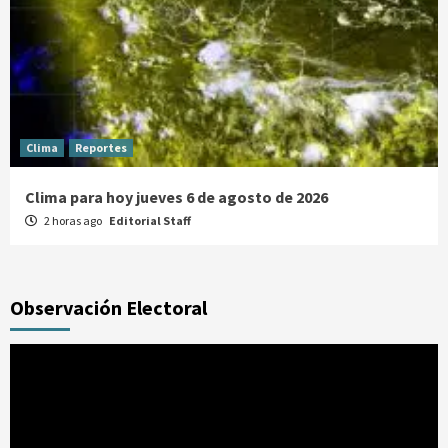
Clima
Reportes
Clima para hoy jueves 6 de agosto de 2026
2 horas ago
Editorial Staff
Observación Electoral
Reproductor
de
vídeo