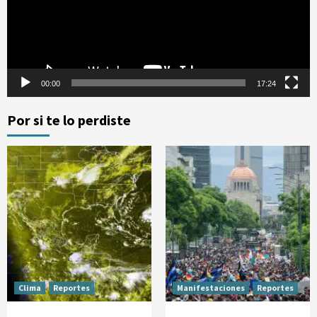
00:00
17:24
Por si te lo perdiste
Clima
Reportes
Manifestaciones
Reportes