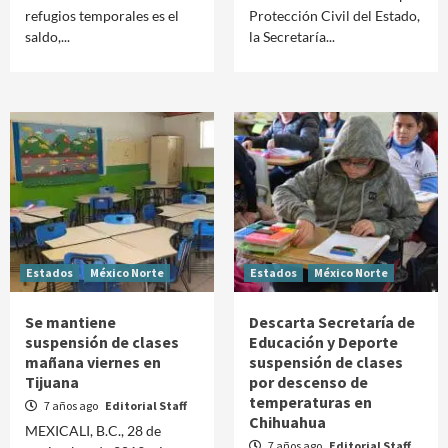
refugios temporales es el
Protección Civil del Estado,
saldo,...
la Secretaría...
Estados
México Norte
Estados
México Norte
Se mantiene
Descarta Secretaría de
suspensión de clases
Educación y Deporte
mañana viernes en
suspensión de clases
Tijuana
por descenso de
temperaturas en
7 años ago
Editorial Staff
Chihuahua
MEXICALI, B.C., 28 de
7 años ago
Editorial Staff