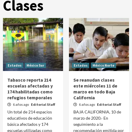
Clases
Estados
México Sur
Estados
México Norte
Tabasco reporta 214
Se reanudan clases
escuelas afectadas y
este miércoles 11 de
174 habilitadas como
marzo en todo Baja
refugios temporales
California
6 años ago
Editorial Staff
6 años ago
Editorial Staff
Un total de 214 espacios
BAJA CALIFORNIA, 10 de
educativos de educación
marzo de 2020.- En
básica afectados y 174
seguimiento a la
escuelas utilizadas como
recomendación emitida por