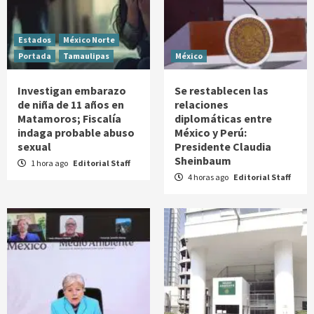
Estados
México Norte
Portada
Tamaulipas
México
Investigan embarazo
Se restablecen las
de niña de 11 años en
relaciones
Matamoros; Fiscalía
diplomáticas entre
indaga probable abuso
México y Perú:
sexual
Presidente Claudia
Sheinbaum
1 hora ago
Editorial Staff
4 horas ago
Editorial Staff