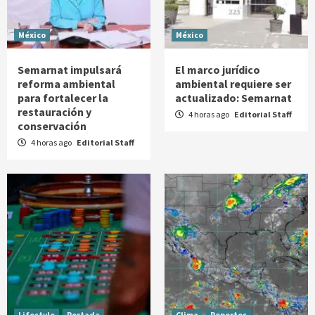
México
México
Semarnat impulsará
El marco jurídico
reforma ambiental
ambiental requiere ser
para fortalecer la
actualizado: Semarnat
restauración y
4 horas ago
Editorial Staff
conservación
4 horas ago
Editorial Staff
Lifestyle
Portada
Clima
Reportes