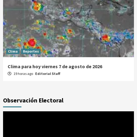
Clima
Reportes
Clima para hoy viernes 7 de agosto de 2026
19 horas ago
Editorial Staff
Observación Electoral
Reproductor
de
vídeo