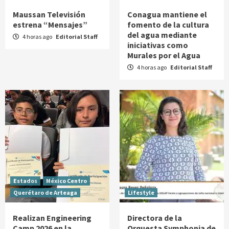
Maussan Televisión
Conagua mantiene el
estrena “Mensajes”
fomento de la cultura
del agua mediante
4 horas ago
Editorial Staff
iniciativas como
Murales por el Agua
4 horas ago
Editorial Staff
Estados
México Centro
Querétaro de Arteaga
Lifestyle
Realizan Engineering
Directora de la
Camp 2026 en la
Orquesta Symphonia de