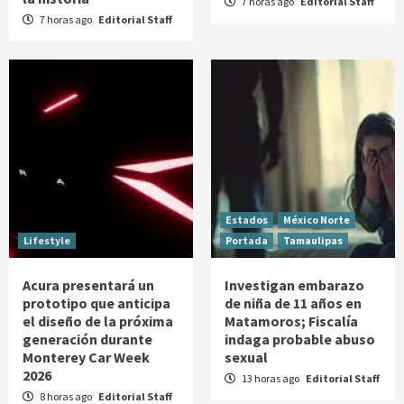
7 horas ago
Editorial Staff
7 horas ago
Editorial Staff
Estados
México Norte
Lifestyle
Portada
Tamaulipas
Acura presentará un
Investigan embarazo
prototipo que anticipa
de niña de 11 años en
el diseño de la próxima
Matamoros; Fiscalía
generación durante
indaga probable abuso
Monterey Car Week
sexual
2026
13 horas ago
Editorial Staff
8 horas ago
Editorial Staff