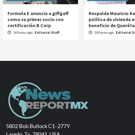
Formula E anuncia a giffgaff
Respalda Mauricio Ku
como su primer socio con
política de vivienda e
certificación B Corp
beneficio de Queréta
16 horas ago
Editorial Staff
18 horas ago
Editorial S
5802 Bob Bullock C1- 277Y
Laredo, Tx. 78041, USA