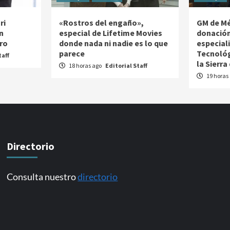
ri
«Rostros del engaño»,
GM de Mé
n
especial de Lifetime Movies
donación
ro
donde nada ni nadie es lo que
especial
parece
Tecnológ
taff
la Sierra
18 horas ago
Editorial Staff
19 horas
Directorio
Consulta nuestro
directorio