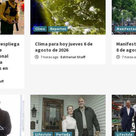
Clima
Reportes
Manifesta
despliega
Clima para hoy jueves 6 de
Manifest
e
agosto de 2026
8 de ago
onal
7 horas ago
Editorial Staff
7 horas 
la
s en
aff
Lifestyle
Portada
Lifestyle