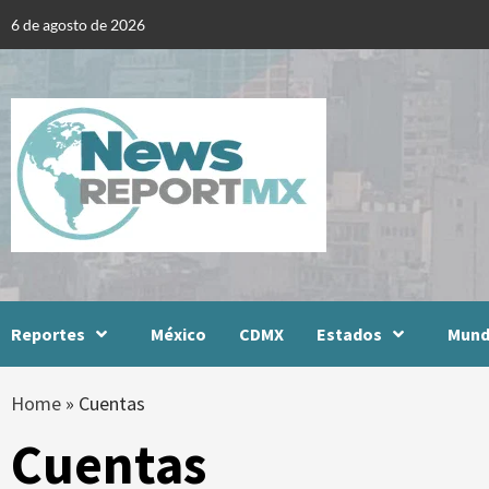
Skip
6 de agosto de 2026
to
content
Reportes
México
CDMX
Estados
Mun
Home
»
Cuentas
Cuentas