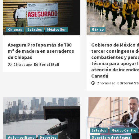
Chiapas
Estados
México Sur
México
Asegura Profepa más de 700
Gobierno de México 
m³ de madera en aserraderos
tercer contingente d
de Chiapas
combatientes y pers
técnico para apoyar 
2 horas ago
Editorial Staff
atención de incendio
Canadá
2 horas ago
Editorial St
Estados
México Centro
Automovilismo
Deportes
Querétaro de Arteaga