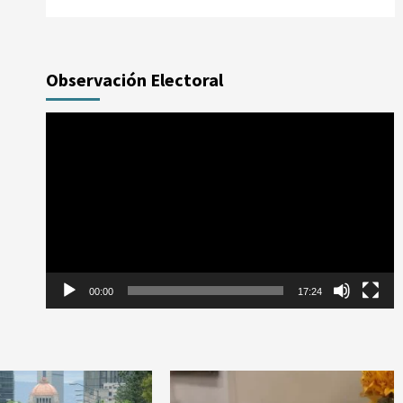
Observación Electoral
Reproductor
de
vídeo
00:00
17:24