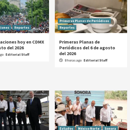
Primeras Planas de Periódicos
ciones
Reportes
Reportes
aciones hoy en CDMX
Primeras Planas de
sto del 2026
Periódicos del 6 de agosto
del 2026
ago
Editorial Staff
8 horas ago
Editorial Staff
Estados
México Norte
Sonora