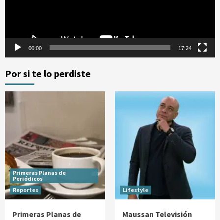
00:00
17:24
Por si te lo perdiste
Primeras Planas de
Periódicos
Reportes
Lifestyle
Primeras Planas de
Maussan Televisión