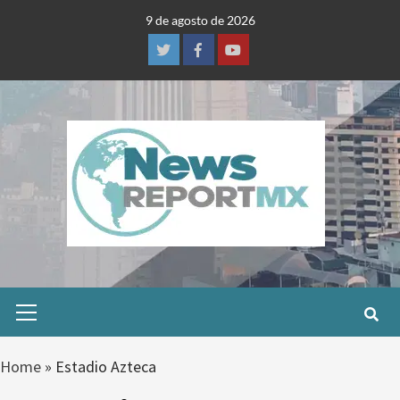
Skip
9 de agosto de 2026
to
content
Twitter
Facebook
Youtube
Primary
Menu
Home
»
Estadio Azteca