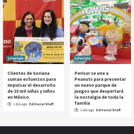
Lifestyle
Lifestyle
Clientes de Soriana
Perisur se une a
suman esfuerzos para
Peanuts para presentar
impulsar el desarrollo
un nuevo parque de
de 23 mil niñas y niños
juegos que despertará
en México
la nostalgia de toda la
familia
1 día ago
Editorial Staff
1 día ago
Editorial Staff