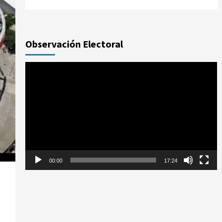
Observación Electoral
Reproductor
de
vídeo
00:00
17:24