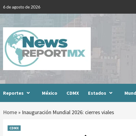
Skip
6 de agosto de 2026
to
content
Reportes
México
CDMX
Estados
Mun
Home
»
Inauguración Mundial 2026: cierres viales
CDMX