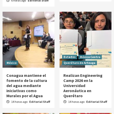
6 horas ago
Editorial Staff
Estados
México Centro
México
Querétaro de Arteaga
Conagua mantiene el
Realizan Engineering
fomento de la cultura
Camp 2026 en la
del agua mediante
Universidad
iniciativas como
Aeronáutica en
Murales por el Agua
Querétaro
14 horas ago
Editorial Staff
14 horas ago
Editorial Staff