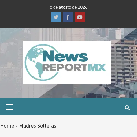
Skip
8 de agosto de 2026
to
content
Twitter
Facebook
Youtube
Primary
Menu
Home
»
Madres Solteras