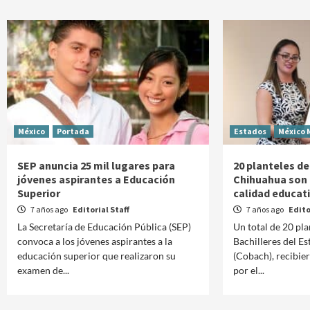
México
Portada
Estados
México 
SEP anuncia 25 mil lugares para
20 planteles d
jóvenes aspirantes a Educación
Chihuahua son 
Superior
calidad educat
7 años ago
Editorial Staff
7 años ago
Edito
La Secretaría de Educación Pública (SEP)
Un total de 20 pla
convoca a los jóvenes aspirantes a la
Bachilleres del E
educación superior que realizaron su
(Cobach), recibie
examen de...
por el...