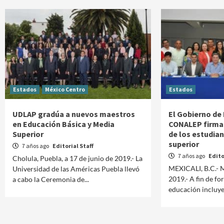
Estados
México Centro
Estados
UDLAP gradúa a nuevos maestros
El Gobierno de 
en Educación Básica y Media
CONALEP firman
Superior
de los estudian
superior
7 años ago
Editorial Staff
7 años ago
Edito
Cholula, Puebla, a 17 de junio de 2019.- La
MEXICALI, B.C.- M
Universidad de las Américas Puebla llevó
2019.- A fin de fo
a cabo la Ceremonia de...
educación incluyen