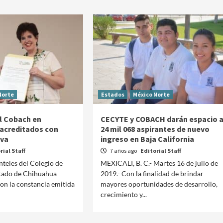
Norte
Estados
México Norte
el Cobach en
CECYTE y COBACH darán espacio 
acreditados con
24 mil 068 aspirantes de nuevo
iva
ingreso en Baja California
rial Staff
7 años ago
Editorial Staff
nteles del Colegio de
MEXICALI, B. C.- Martes 16 de julio de
stado de Chihuahua
2019.- Con la finalidad de brindar
ron la constancia emitida
mayores oportunidades de desarrollo,
crecimiento y...