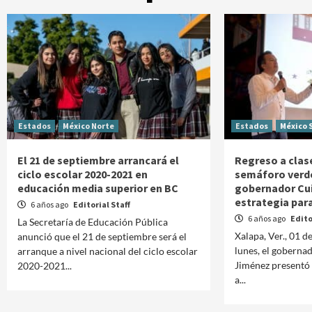
Estados
México Norte
Estados
México 
El 21 de septiembre arrancará el
Regreso a clas
ciclo escolar 2020-2021 en
semáforo verd
educación media superior en BC
gobernador Cui
estrategia par
6 años ago
Editorial Staff
6 años ago
Edito
La Secretaría de Educación Pública
Xalapa, Ver., 01 d
anunció que el 21 de septiembre será el
lunes, el goberna
arranque a nivel nacional del ciclo escolar
Jiménez presentó 
2020-2021...
a...