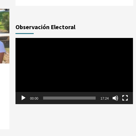
Observación Electoral
Reproductor
de
vídeo
a
00:00
17:24