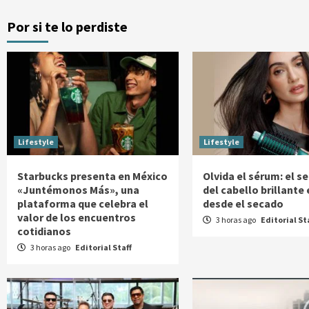
Por si te lo perdiste
Lifestyle
Lifestyle
Starbucks presenta en México
Olvida el sérum: el s
«Juntémonos Más», una
del cabello brillante
plataforma que celebra el
desde el secado
valor de los encuentros
3 horas ago
Editorial St
cotidianos
3 horas ago
Editorial Staff