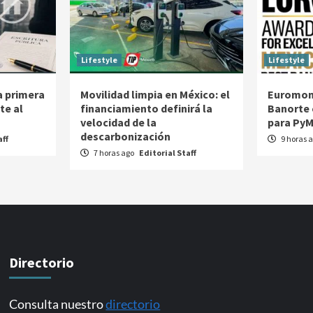
Lifestyle
Lifestyle
la primera
Movilidad limpia en México: el
Euromon
te al
financiamiento definirá la
Banorte
velocidad de la
para PyM
descarbonización
aff
9 horas 
7 horas ago
Editorial Staff
Directorio
Consulta nuestro
directorio