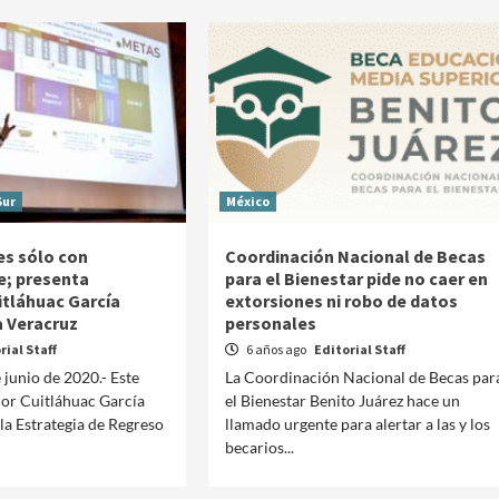
Sur
México
es sólo con
Coordinación Nacional de Becas
e; presenta
para el Bienestar pide no caer en
tláhuac García
extorsiones ni robo de datos
a Veracruz
personales
rial Staff
6 años ago
Editorial Staff
e junio de 2020.- Este
La Coordinación Nacional de Becas par
Manifestaciones
Reportes
dor Cuitláhuac García
el Bienestar Benito Juárez hace un
la Estrategia de Regreso
llamado urgente para alertar a las y los
Manifestaciones hoy en CDMX 5 de agosto del
becarios...
2026
2 días ago
Editorial Staff