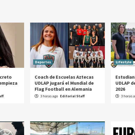
Deportes
Lifestyle
ecreto
Coach de Escuelas Aztecas
Estudian
 empieza
UDLAP jugará el Mundial de
UDLAP de
Flag Football en Alemania
2026
aff
3 horas ago
Editorial Staff
3 horas 