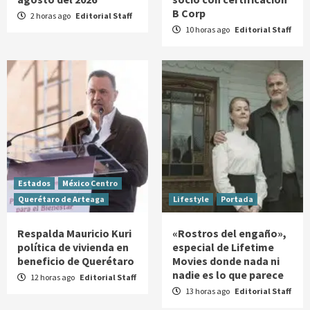
B Corp
2 horas ago
Editorial Staff
10 horas ago
Editorial Staff
Estados
México Centro
Querétaro de Arteaga
Lifestyle
Portada
Respalda Mauricio Kuri
«Rostros del engaño»,
política de vivienda en
especial de Lifetime
beneficio de Querétaro
Movies donde nada ni
nadie es lo que parece
12 horas ago
Editorial Staff
13 horas ago
Editorial Staff