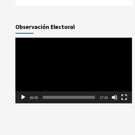
Observación Electoral
Reproductor
de
vídeo
00:00
17:24