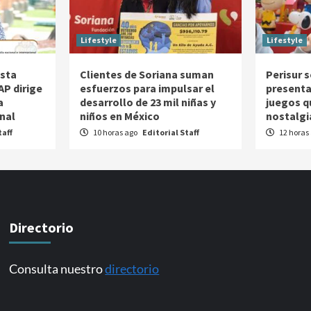
Lifestyle
Lifestyle
esta
Clientes de Soriana suman
Perisur 
P dirige
esfuerzos para impulsar el
presenta
a
desarrollo de 23 mil niñas y
juegos q
nal
niños en México
nostalgi
taff
10 horas ago
Editorial Staff
12 horas
Directorio
Consulta nuestro
directorio