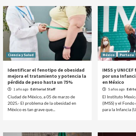
Ciencia y Salud
México
Portada
Identificar el fenotipo de obesidad
IMSS y UNICEF
mejora el tratamiento y potencia la
por una Infanci
pérdida de peso hasta un 75%
en México
1 año ago
Editorial Staff
5 años ago
Edito
Ciudad de México, a 05 de marzo de
El Instituto Mexi
2025.- El problema de la obesidad en
(IMSS) y el Fondo
México es tan grave que...
para la Infancia (