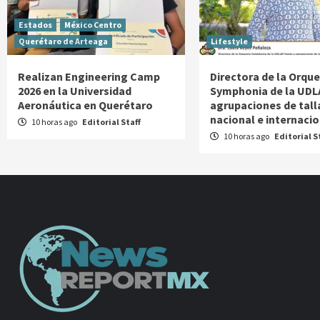
Estados
México Centro
Querétaro de Arteaga
Lifestyle
Realizan Engineering Camp
Directora de la Orqu
2026 en la Universidad
Symphonia de la UDLA
Aeronáutica en Querétaro
agrupaciones de tall
nacional e internacio
10 horas ago
Editorial Staff
10 horas ago
Editorial S