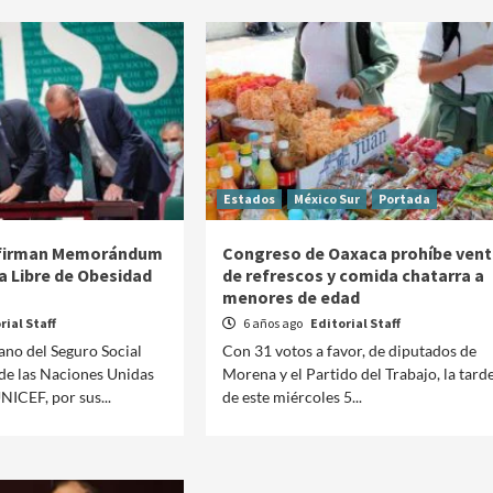
Estados
México Sur
Portada
 firman Memorándum
Congreso de Oaxaca prohíbe vent
a Libre de Obesidad
de refrescos y comida chatarra a
menores de edad
rial Staff
6 años ago
Editorial Staff
cano del Seguro Social
Con 31 votos a favor, de diputados de
 de las Naciones Unidas
Morena y el Partido del Trabajo, la tard
Manifestaciones
Reportes
UNICEF, por sus...
de este miércoles 5...
Manifestaciones hoy en CDMX 7 de agosto del
2026
1 día ago
Editorial Staff