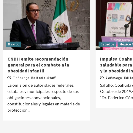
México
Estados
México 
CNDH emite recomendación
Impulsa Coahuil
general para el combate a la
saludable para 
obesidad infantil
y la obesidad in
7 años ago
Editorial Staff
7 años ago
Edito
La omisión de autoridades federales,
Saltillo, Coahuila
estatales y municipales respecto de sus
Octubre de 2019.-
obligaciones convencionales,
“Dr. Federico Góme
constitucionales y legales en materia de
protección...