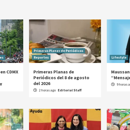
Primeras Planas de Periódicos
es
Reportes
Lifestyle
 en CDMX
Primeras Planas de
Maussan 
Periódicos del 8 de agosto
“Mensaj
del 2026
ff
9 horas 
2 horas ago
Editorial Staff