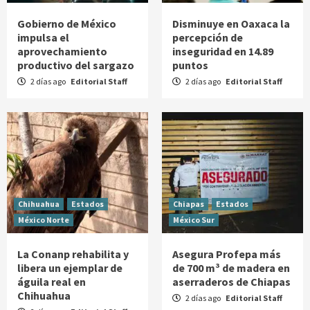
Gobierno de México
Disminuye en Oaxaca la
impulsa el
percepción de
aprovechamiento
inseguridad en 14.89
productivo del sargazo
puntos
2 días ago
Editorial Staff
2 días ago
Editorial Staff
Chihuahua
Estados
Chiapas
Estados
México Norte
México Sur
La Conanp rehabilita y
Asegura Profepa más
libera un ejemplar de
de 700 m³ de madera en
águila real en
aserraderos de Chiapas
Chihuahua
2 días ago
Editorial Staff