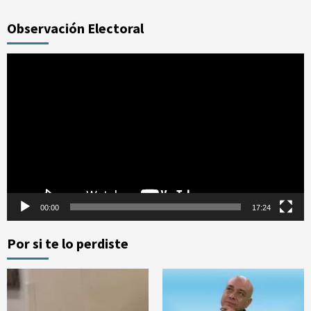
Observación Electoral
Reproductor
de
vídeo
00:00
17:24
Por si te lo perdiste