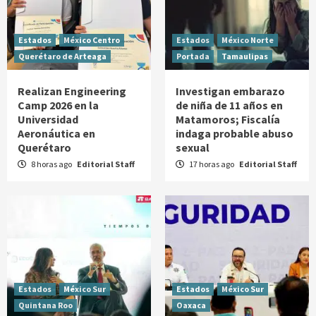
Estados
México Centro
Estados
México Norte
Querétaro de Arteaga
Portada
Tamaulipas
Realizan Engineering
Investigan embarazo
Camp 2026 en la
de niña de 11 años en
Universidad
Matamoros; Fiscalía
Aeronáutica en
indaga probable abuso
Querétaro
sexual
8 horas ago
Editorial Staff
17 horas ago
Editorial Staff
Estados
México Sur
Estados
México Sur
Quintana Roo
Oaxaca