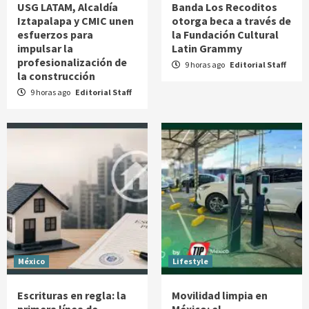
USG LATAM, Alcaldía
Banda Los Recoditos
Iztapalapa y CMIC unen
otorga beca a través de
esfuerzos para
la Fundación Cultural
impulsar la
Latin Grammy
profesionalización de
9 horas ago
Editorial Staff
la construcción
9 horas ago
Editorial Staff
México
Lifestyle
Escrituras en regla: la
Movilidad limpia en
primera línea de
México: el