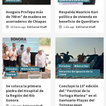
México Sur
Querétaro de Arteaga
Asegura Profepa más
Respalda Mauricio Kuri
de 700 m³ de madera en
política de vivienda en
aserraderos de Chiapas
beneficio de Querétaro
16 horas ago
Editorial Staff
1 día ago
Editorial Staff
Estados
México Sur
Estados
México Norte
Veracruz de Ignacio de la
Sonora
Llave
Se coloca la primera
Concluye la 13ª edición
piedra del Hospital de
del “Festival de la
la Región del Río
Tortuga Marina” en el
Sonora
Santuario Playas del
Totonacapan
1 día ago
Editorial Staff