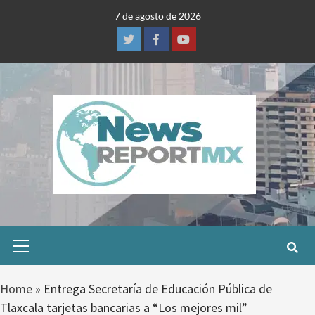
Skip
7 de agosto de 2026
to
content
Twitter
Facebook
Youtube
Primary
Menu
Home
»
Entrega Secretaría de Educación Pública de
Tlaxcala tarjetas bancarias a “Los mejores mil”