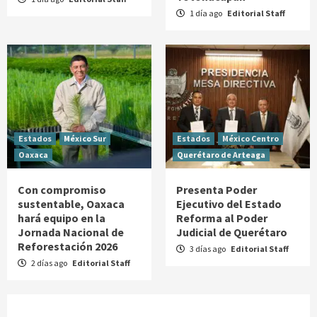
1 día ago
Editorial Staff
Estados
México Sur
Estados
México Centro
Oaxaca
Querétaro de Arteaga
Con compromiso
Presenta Poder
sustentable, Oaxaca
Ejecutivo del Estado
hará equipo en la
Reforma al Poder
Jornada Nacional de
Judicial de Querétaro
Reforestación 2026
3 días ago
Editorial Staff
2 días ago
Editorial Staff