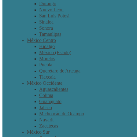
Durango
Nuevo León
San Luis Potosí
Sinaloa
Sonora
Tamaulipas
México Centro
Hidalgo
México (Estado)
Morelos
Puebla
Querétaro de Arteaga
Tlaxcala
México Occidente
Aguascalientes
Colima
Guanajuato
Jalisco
Michoacán de Ocampo
Nayarit
Zacatecas
México Sur