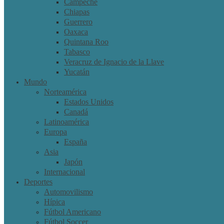
Campeche
Chiapas
Guerrero
Oaxaca
Quintana Roo
Tabasco
Veracruz de Ignacio de la Llave
Yucatán
Mundo
Norteamérica
Estados Unidos
Canadá
Latinoamérica
Europa
España
Asia
Japón
Internacional
Deportes
Automovilismo
Hípica
Fútbol Americano
Fútbol Soccer