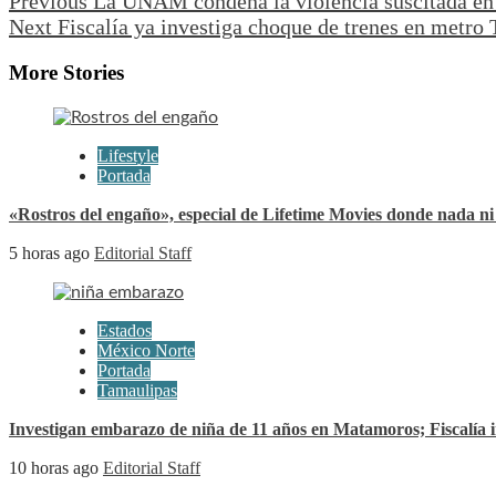
Previous
La UNAM condena la violencia suscitada en
Continue
Next
Fiscalía ya investiga choque de trenes en metro
Reading
More Stories
Lifestyle
Portada
«Rostros del engaño», especial de Lifetime Movies donde nada ni 
5 horas ago
Editorial Staff
Estados
México Norte
Portada
Tamaulipas
Investigan embarazo de niña de 11 años en Matamoros; Fiscalía 
10 horas ago
Editorial Staff