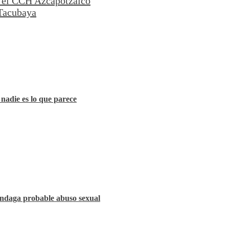
 el CCH Azcapotzalco
 Tacubaya
nadie es lo que parece
indaga probable abuso sexual