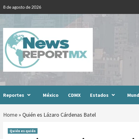
Skip
8 de agosto de 2026
to
content
Reportes
México
CDMX
Estados
Mun
Home
»
Quién es Lázaro Cárdenas Batel
Quién es quién