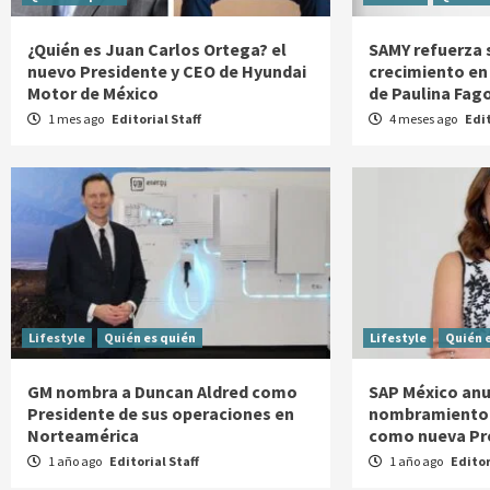
¿Quién es Juan Carlos Ortega? el
SAMY refuerza 
nuevo Presidente y CEO de Hyundai
crecimiento en
Motor de México
de Paulina Fag
1 mes ago
Editorial Staff
4 meses ago
Edit
Lifestyle
Quién es quién
Lifestyle
Quién 
GM nombra a Duncan Aldred como
SAP México anu
Presidente de sus operaciones en
nombramiento 
Norteamérica
como nueva Pr
1 año ago
Editorial Staff
1 año ago
Editor