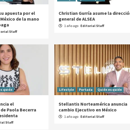
su apuesta por el
Christian Gurría asume la direcció
 México de la mano
general de ALSEA
oaga
1 año ago
Editorial Staff
orial Staff
es quién
Lifestyle
Portada
Quién es quién
ncia el
Stellantis Norteamérica anuncia
de Paola Becerra
cambio Ejecutivo en México
esidenta
1 año ago
Editorial Staff
ial Staff