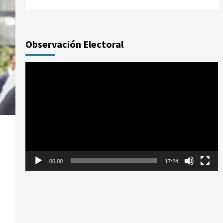
Observación Electoral
Reproductor
de
vídeo
00:00
17:24