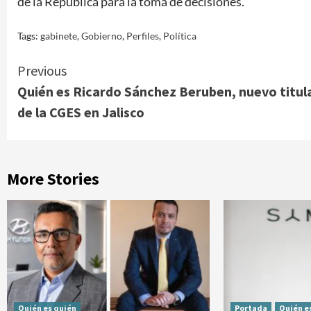
de la República para la toma de decisiones.
Tags:
gabinete
,
Gobierno
,
Perfiles
,
Política
Continue
Previous
Quién es Ricardo Sánchez Beruben, nuevo titul
Reading
de la CGES en Jalisco
More Stories
Quién es quién
Portada
Quién e