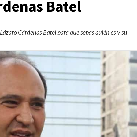
rdenas Batel
e Lázaro Cárdenas Batel para que sepas quién es y su
Manifestaciones
Reportes
Manifestaciones hoy en CDMX 7 de agosto del
2026
1 día ago
Editorial Staff