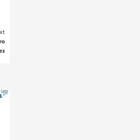
xt
vo
es