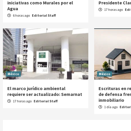
iniciativas como Murales por el
Presidente Cl
Agua
17 horas ago
Edi
6 horas ago
Editorial Staff
México
México
El marco jurídico ambiental
Escrituras en r
requiere ser actualizado: Semarnat
de defensa fre
inmobiliario
17 horas ago
Editorial Staff
1 día ago
Editori