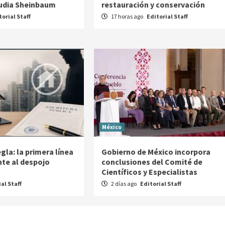
audia Sheinbaum
restauración y conservación
torial Staff
17 horas ago
Editorial Staff
México
egla: la primera línea
Gobierno de México incorpora
nte al despojo
conclusiones del Comité de
Científicos y Especialistas
al Staff
2 días ago
Editorial Staff