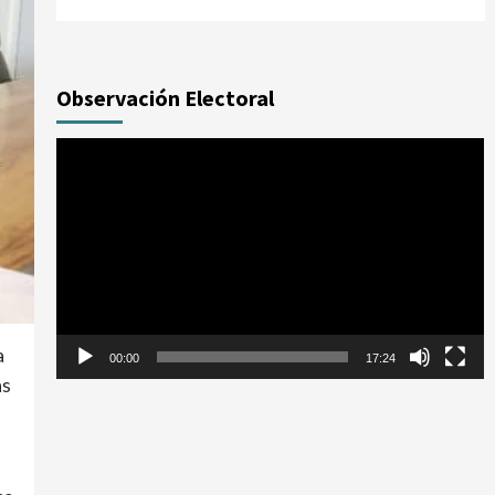
Observación Electoral
Reproductor
de
vídeo
a
00:00
17:24
as