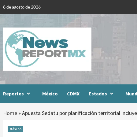
Skip
8 de agosto de 2026
to
content
Reportes
México
CDMX
Estados
Mun
Home
»
Apuesta Sedatu por planificación territorial incluy
México