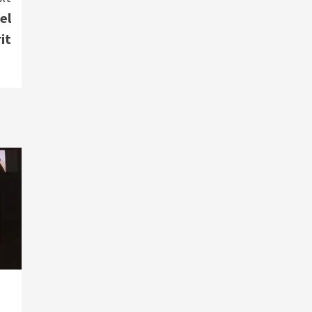
el
it