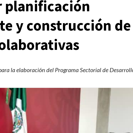
 planificación
nte y construcción de
colaborativas
para la elaboración del Programa Sectorial de Desarroll
Manifestaciones
Reportes
Manifestaciones hoy en CDMX 6 de agosto del
2026
2 días ago
Editorial Staff