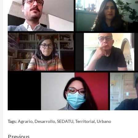
Tags:
Agrario
,
Desarrollo
,
SEDATU
,
Territorial
,
Urbano
Continue
Previous