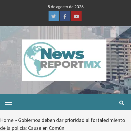
Skip
8 de agosto de 2026
to
content
Twitter
Facebook
Youtube
Primary
Menu
Home
»
Gobiernos deben dar prioridad al fortalecimiento
de la policía: Causa en Común