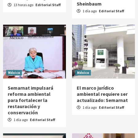
Sheinbaum
13 horas ago
Editorial Staff
1 día ago
Editorial Staff
México
México
Semarnat impulsará
El marco jurídico
reforma ambiental
ambiental requiere ser
para fortalecer la
actualizado: Semarnat
restauración y
1 día ago
Editorial Staff
conservación
1 día ago
Editorial Staff