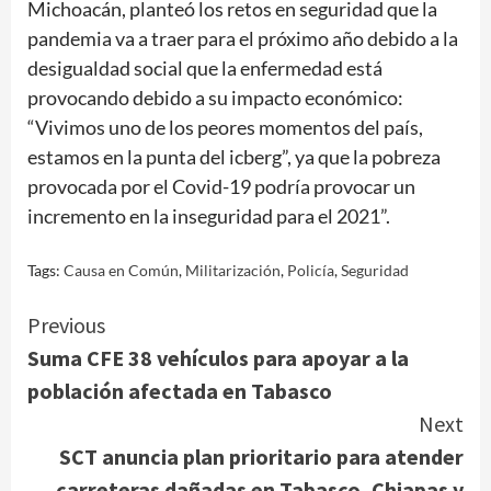
Michoacán, planteó los retos en seguridad que la
pandemia va a traer para el próximo año debido a la
desigualdad social que la enfermedad está
provocando debido a su impacto económico:
“Vivimos uno de los peores momentos del país,
estamos en la punta del icberg”, ya que la pobreza
provocada por el Covid-19 podría provocar un
incremento en la inseguridad para el 2021”.
Tags:
Causa en Común
,
Militarización
,
Policía
,
Seguridad
Continue
Previous
Suma CFE 38 vehículos para apoyar a la
Reading
población afectada en Tabasco
Next
SCT anuncia plan prioritario para atender
carreteras dañadas en Tabasco, Chiapas y