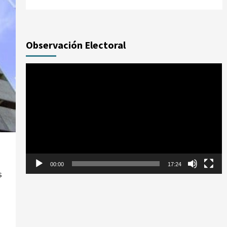
Observación Electoral
Reproductor
de
vídeo
00:00
17:24
s