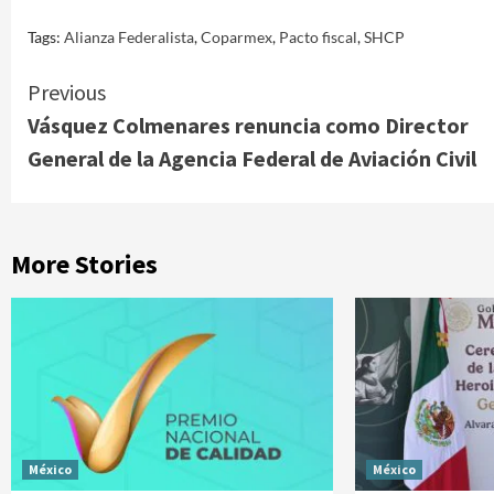
Tags:
Alianza Federalista
,
Coparmex
,
Pacto fiscal
,
SHCP
Continue
Previous
Vásquez Colmenares renuncia como Director
Reading
General de la Agencia Federal de Aviación Civil
More Stories
México
México