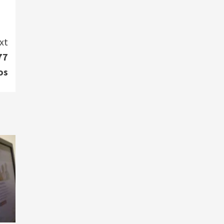
xt
77
os