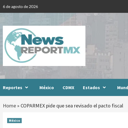
Skip
6 de agosto de 2026
to
content
Reportes
México
CDMX
Estados
Mun
Home
»
COPARMEX pide que sea revisado el pacto fiscal
México