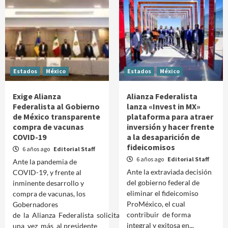
Estados
México
Estados
México
Exige Alianza
Alianza Federalista
Federalista al Gobierno
lanza «Invest in MX»
de México transparente
plataforma para atraer
compra de vacunas
inversión y hacer frente
COVID-19
a la desaparición de
fideicomisos
6 años ago
Editorial Staff
6 años ago
Editorial Staff
Ante la pandemia de
Ante la extraviada decisión
COVID-19, y frente al
del gobierno federal de
inminente desarrollo y
eliminar el fideicomiso
compra de vacunas, los
ProMéxico, el cual
Gobernadores
contribuir de forma
de la Alianza Federalista solicitaron
integral y exitosa en...
una vez más al presidente