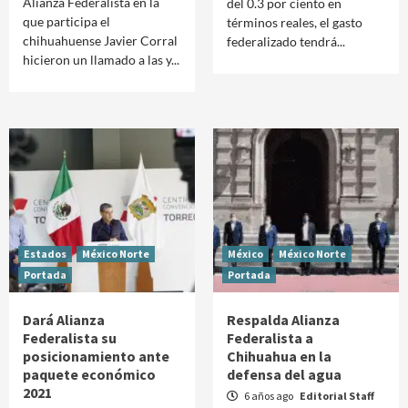
Alianza Federalista en la
del 0.3 por ciento en
que participa el
términos reales, el gasto
chihuahuense Javier Corral
federalizado tendrá...
hicieron un llamado a las y...
Estados
México Norte
México
México Norte
Portada
Portada
Dará Alianza
Respalda Alianza
Federalista su
Federalista a
posicionamiento ante
Chihuahua en la
paquete económico
defensa del agua
2021
6 años ago
Editorial Staff