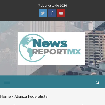
Skip
7 de agosto de 2026
to
content
Twitter
Facebook
Youtube
Primary
Menu
Home
»
Alianza Federalista