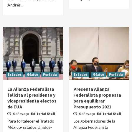
Andrés...
Estados
México
Portada
Estados
México
Portada
La Alianza Federalista
Presenta Alianza
felicita al presidente y
Federalista propuesta
vicepresidenta electos
para equilibrar
de EUA
Presupuesto 2021
6 años ago
Editorial Staff
6 años ago
Editorial Staff
Para fortalecer el Tratado
Los gobernadores de la
México-Estados Unidos-
Alianza Federalista