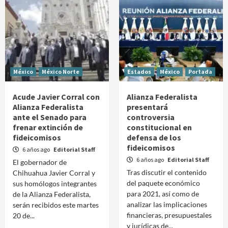
México
México Norte
Estados
México
Portada
Acude Javier Corral con
Alianza Federalista
Alianza Federalista
presentará
ante el Senado para
controversia
frenar extinción de
constitucional en
fideicomisos
defensa de los
fideicomisos
6 años ago
Editorial Staff
6 años ago
Editorial Staff
El gobernador de
Tras discutir el contenido
Chihuahua Javier Corral y
del paquete económico
sus homólogos integrantes
para 2021, así como de
de la Alianza Federalista,
analizar las implicaciones
serán recibidos este martes
financieras, presupuestales
20 de...
y jurídicas de...