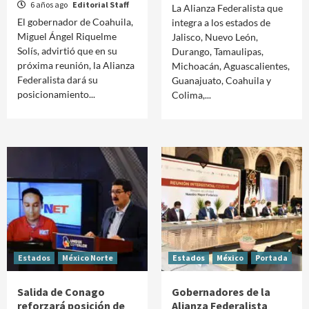
6 años ago
Editorial Staff
La Alianza Federalista que
El gobernador de Coahuila,
integra a los estados de
Miguel Ángel Riquelme
Jalisco, Nuevo León,
Solís, advirtió que en su
Durango, Tamaulipas,
próxima reunión, la Alianza
Michoacán, Aguascalientes,
Federalista dará su
Guanajuato, Coahuila y
posicionamiento...
Colima,...
Estados
México Norte
Estados
México
Portada
Salida de Conago
Gobernadores de la
reforzará posición de
Alianza Federalista