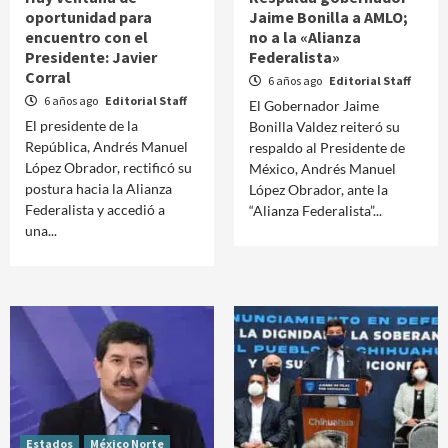
oportunidad para
Jaime Bonilla a AMLO;
encuentro con el
no a la «Alianza
Presidente: Javier
Federalista»
Corral
6 años ago
Editorial Staff
6 años ago
Editorial Staff
El Gobernador Jaime
El presidente de la
Bonilla Valdez reiteró su
República, Andrés Manuel
respaldo al Presidente de
López Obrador, rectificó su
México, Andrés Manuel
postura hacia la Alianza
López Obrador, ante la
Federalista y accedió a
“Alianza Federalista”...
una...
Estados
México Norte