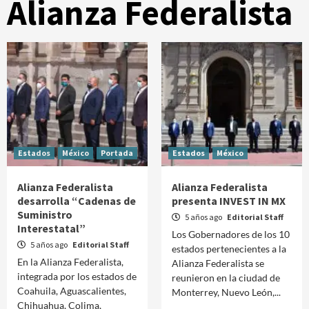
Alianza Federalista
Estados
México
Portada
Estados
México
Alianza Federalista
Alianza Federalista
desarrolla “Cadenas de
presenta INVEST IN MX
Suministro
5 años ago
Editorial Staff
Interestatal”
Los Gobernadores de los 10
5 años ago
Editorial Staff
estados pertenecientes a la
En la Alianza Federalista,
Alianza Federalista se
integrada por los estados de
reunieron en la ciudad de
Coahuila, Aguascalientes,
Monterrey, Nuevo León,...
Chihuahua, Colima,