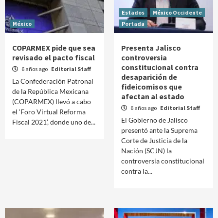
Estados
México Occidente
México
Portada
COPARMEX pide que sea
Presenta Jalisco
revisado el pacto fiscal
controversia
constitucional contra
6 años ago
Editorial Staff
desaparición de
La Confederación Patronal
fideicomisos que
de la República Mexicana
afectan al estado
(COPARMEX) llevó a cabo
6 años ago
Editorial Staff
el ‘Foro Virtual Reforma
El Gobierno de Jalisco
Fiscal 2021’, donde uno de...
presentó ante la Suprema
Corte de Justicia de la
Nación (SCJN) la
controversia constitucional
contra la...