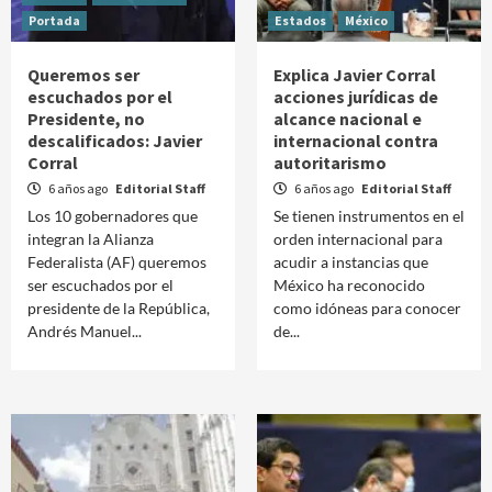
Portada
Estados
México
Queremos ser
Explica Javier Corral
escuchados por el
acciones jurídicas de
Presidente, no
alcance nacional e
descalificados: Javier
internacional contra
Corral
autoritarismo
6 años ago
Editorial Staff
6 años ago
Editorial Staff
Los 10 gobernadores que
Se tienen instrumentos en el
integran la Alianza
orden internacional para
Federalista (AF) queremos
acudir a instancias que
ser escuchados por el
México ha reconocido
presidente de la República,
como idóneas para conocer
Andrés Manuel...
de...