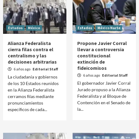
Estados
México
Estados
México Norte
Alianza Federalista
Propone Javier Corral
cierra filas contra el
llevar a controversia
centralismo y las
constitucional
decisiones arbitrarias
extinción de
fideicomisos
6 años ago
Editorial Staff
6 años ago
Editorial Staff
La ciudadanía y gobiernos
El gobernador Javier Corral
de los 10 Estados reunidos
Jurado propuso a la Alianza
en la Alianza Federalista
Federalista y al Bloque de
cerramos filas mediante
Contención en el Senado de
pronunciamientos
la...
específicos de cada...