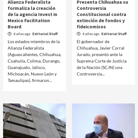
Alianza Federalista
Presenta Chihuahua su
formaliza la creación
Controversia
de la agencia Invest in
Constitucional contra
Mexico Facilitation
extinción de fondos y
Board
fideicomisos
6 años ago
Editorial Staff
6 años ago
Editorial Staff
Los estados miembros de la
El gobernador de
Alianza Federalista
Chihuahua, Javier Corral
(Aguascalientes, Chihuahua,
Jurado, presentó ante la
Coahuila, Colima, Durango,
Suprema Corte de Justicia
Guanajuato, Jalisco,
de la Nación (SCJN) una
Michoacán, Nuevo León y
Controversia...
Tamaulipas), firmaron...